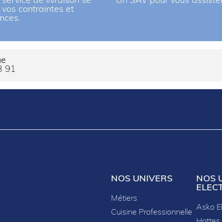
 service de livraison se
Un SAV pour vous assiste
à vos contraintes et
nces.
ue
3 91
NOS UNIVERS
NOS 
ELEC
Métiers
Asko E
Cuisine Professionnelle
Hottes