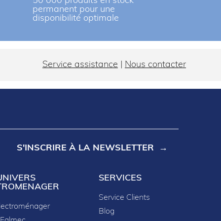
r
50 000 produits en stock
permanent pour une
disponibilité optimale
Service assistance
|
Nous contacter
S'INSCRIRE À LA NEWSLETTER
UNIVERS
SERVICES
TROMENAGER
Service Clients
lectroménager
Blog
 Falmec