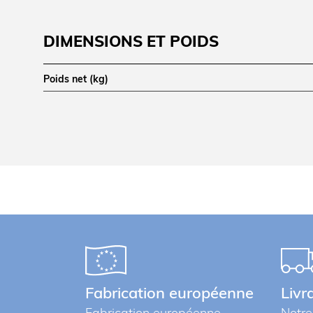
DIMENSIONS ET POIDS
Poids net (kg)
LOGISTIQUE
Poids brut (kg)
Informations complémentaires
Lot de 14 coupelles de boulage D.
Pour pâtons 110 à 150g.
Fabrication européenne
Livr