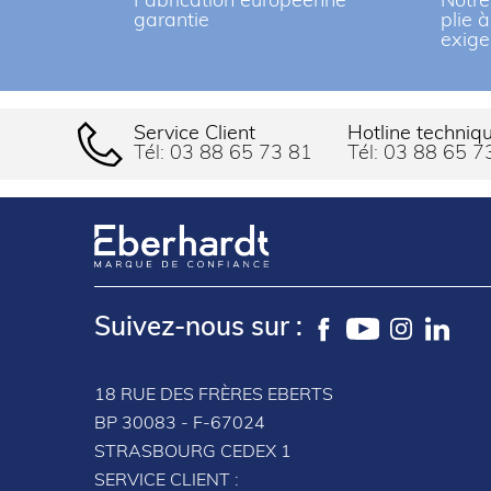
Fabrication européenne
Notre
garantie
plie 
exige
Service Client
Hotline techniq
Tél:
03 88 65 73 81
Tél:
03 88 65 7
Suivez-nous sur :
18 RUE DES FRÈRES EBERTS
BP 30083 - F-67024
STRASBOURG CEDEX 1
SERVICE CLIENT :