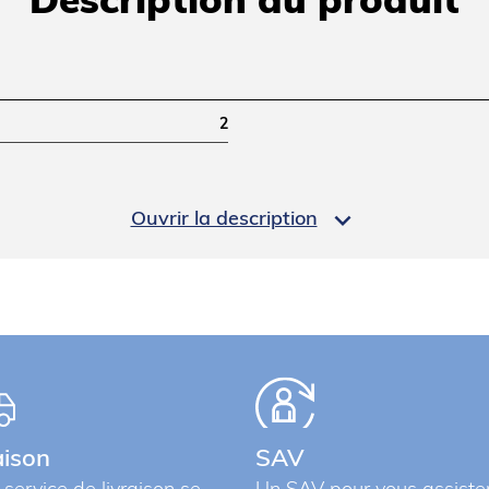
Description du produit
2

Ouvrir la description
3
aison
SAV