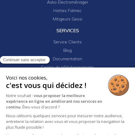
Asko Electroménager
Hottes Falmec
Mitigeurs Gessi
SERVICES
Service Clients
Blog
Documentation
Continuer sans accepter
Centre de téléchargements
Mes projets
Voici nos cookies,
c'est vous qui décidez !
Newsletter
Logiciel EJ32
Notre souhait :
vous proposer la meilleure
expérience en ligne en améliorant nos services en
continu
. Êtes-vous d'accord ?
Nous utilisons quelques services pour mesurer notre audience,
Mentions légales
Politique de confidentialité
entretenir la relation avec vous et vous proposer la navigation la
Conditions générales de vente
plus fluide possible !