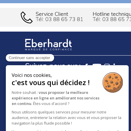
Service Client
Hotline techniq
Tél:
03 88 65 73 81
Tél:
03 88 65 7
Continuer sans accepter
Suivez-nous sur :
Voici nos cookies,
c'est vous qui décidez !
18 RUE DES FRÈRES EBERTS
Notre souhait :
vous proposer la meilleure
BP 30083 - F-67024
expérience en ligne en améliorant nos services
STRASBOURG CEDEX 1
en continu
. Êtes-vous d'accord ?
SERVICE CLIENT :
Nous utilisons quelques services pour mesurer notre
03 88 65 73 81
audience, entretenir la relation avec vous et vous proposer la
A propos d'Eberhardt
navigation la plus fluide possible !