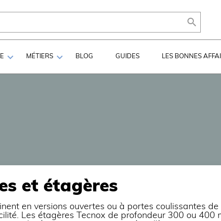



LE
MÉTIERS
BLOG
GUIDES
LES BONNES AFFA
s et étagères
nent en versions ouvertes ou à portes coulissantes d
acilité. Les étagères Tecnox de profondeur 300 ou 40