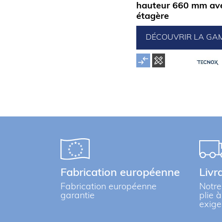
hauteur 660 mm av
étagère
DÉCOUVRIR LA GA
Fabrication européenne
Livr
Fabrication européenne
Notre
garantie
plie 
exige