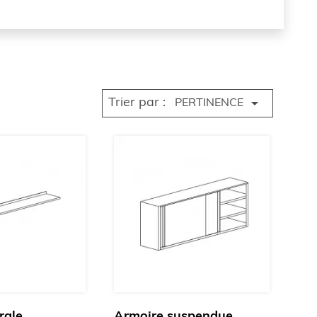

Trier par :
PERTINENCE
rale
Armoire suspendue