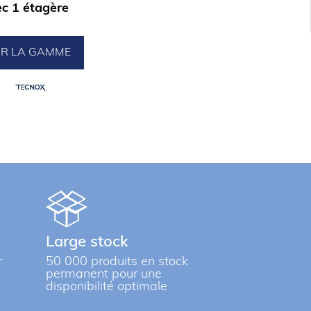
c 1 étagère
IR LA GAMME
Large stock
r
50 000 produits en stock
permanent pour une
disponibilité optimale