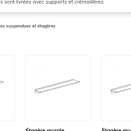
 sont livrées avec supports et crémaillères.
es suspendues et étagères
Étagère murale
Étagère mu