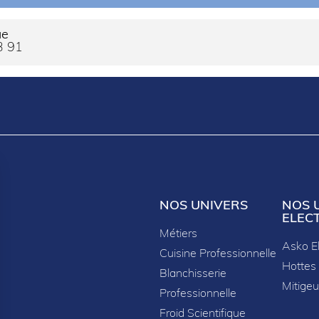
ue
3 91
NOS UNIVERS
NOS 
ELEC
Métiers
Asko E
Cuisine Professionnelle
Hottes
Blanchisserie
Mitigeu
Professionnelle
Froid Scientifique