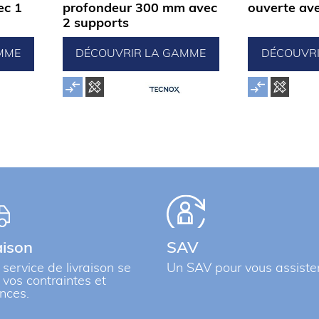
ec 1
profondeur 300 mm avec
ouverte ave
2 supports
MME
DÉCOUVRIR LA GAMME
DÉCOUVR
aison
SAV
 service de livraison se
Un SAV pour vous assiste
à vos contraintes et
nces.