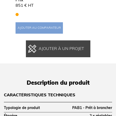
Prix
Prix
851 € HT
929 €
AJOUTER AU COMPARATEUR
AJOUT
AJOUTER À UN PROJET
Description du produit
CARACTÉRISTIQUES TECHNIQUES
Typologie de produit
PAB1 - Prêt à brancher