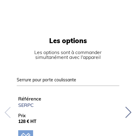
Les options
Les options sont à commander
simultanément avec l'appareil
Serrure pour porte coulissante
Dessus i
verticale
Référence
Référ
SERPC
PV DE
Prix
Prix
128 € HT
10%