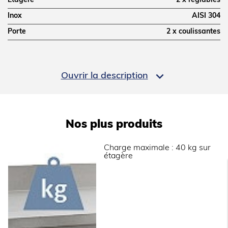
Étagère
2 x réglables
Inox
AISI 304
Porte
2 x coulissantes
DIMENSIONS ET POIDS

Ouvrir la description
Profondeur (mm)
400
Hauteur (mm)
660
Nos plus produits
Informations complémentaires
Charge maximale : 40 kg sur
étagère
Armoire suspendue hauteur 800 mm.
2 portes coulissantes et 2 étagères réglables.
Porte double paroi avec poignée intégrale
arrondie.
Double-fond.