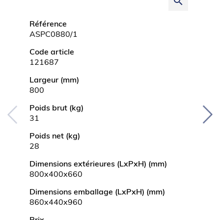
search
Référence
Référ
ASPC0880/1
ASPC1
Code article
Code a
121687
12168
Largeur (mm)
Large
800
1000
Poids brut (kg)
Poids 
31
35
Poids net (kg)
Poids 
28
32
Dimensions extérieures (LxPxH) (mm)
Dimens
800x400x660
1000x
Dimensions emballage (LxPxH) (mm)
Dimen
860x440x960
1060x