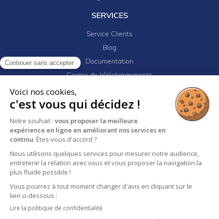
SERVICES
Service Clients
Blog
Documentation
Continuer sans accepter
Centre de téléchargements
Mes projets
Voici nos cookies,
c'est vous qui décidez !
Newsletter
Logiciel EJ32
Notre souhait :
vous proposer la meilleure
expérience en ligne en améliorant nos services en
continu
. Êtes-vous d'accord ?
Nous utilisons quelques services pour mesurer notre audience,
Mentions légales
Politique de confidentialité
entretenir la relation avec vous et vous proposer la navigation la
Conditions générales de vente
plus fluide possible !
Vous pourrez à tout moment changer d'avis en cliquant sur le
lien ci-dessous :
Lire la politique de confidentialité