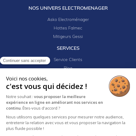
NOS UNIVERS ELECTROMENAGER
Asko Electroménager
Hottes Falmec
Mitigeurs Gessi
SERVICES
Service Clients
Continuer sans accepter
Blog
Documentation
Voici nos cookies,
c'est vous qui décidez !
Centre de téléchargements
Mes projets
Notre souhait :
vous proposer la meilleure
expérience en ligne en améliorant nos services en
Newsletter
continu
. Êtes-vous d'accord ?
Logiciel EJ32
Nous utilisons quelques services pour mesurer notre audience,
entretenir la relation avec vous et vous proposer la navigation la
plus fluide possible !
Mentions légales
Politique de confidentialité