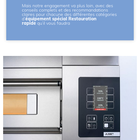
Mais notre engagement va plus loin, avec des
conseils complets et des recommandations
claires pour chacune des différentes catégories
d’
équipement
spécial Restauration
rapide
qu’il vous faudra