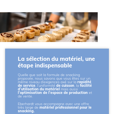
La sélection du matériel, une
étape indispensable
Quelle que soit la formule de snacking
proposée, nous savons que vous êtes sur un
même niveau d’exigences axé sur la
rapidité
de service
, l’uniformité
de cuisson
, la
facilité
d’utilisation du matériel
mais aussi
l’optimisation de l’espace de production
et
de vente.
Eberhardt vous accompagne avec une offre
très large de
matériel professionnel pour le
snacking.