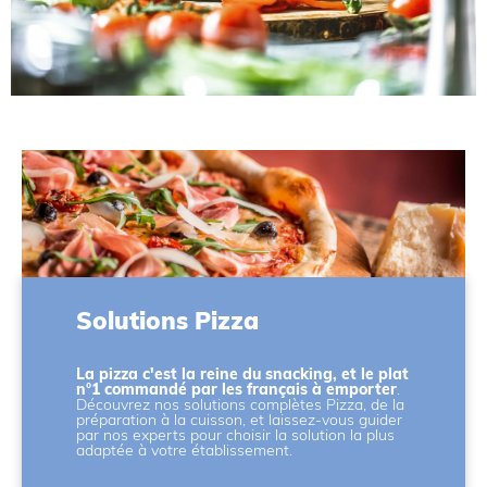
Solutions Pizza
La pizza c'est la reine du snacking, et le plat
n°1 commandé par les français à emporter
.
Découvrez nos solutions complètes Pizza, de la
préparation à la cuisson, et laissez-vous guider
par nos experts pour choisir la solution la plus
adaptée à votre établissement.