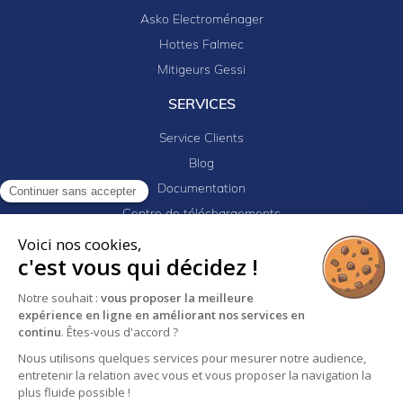
Asko Electroménager
Hottes Falmec
Mitigeurs Gessi
SERVICES
Service Clients
Blog
Documentation
Continuer sans accepter
Centre de téléchargements
Mes projets
Voici nos cookies,
c'est vous qui décidez !
Newsletter
Logiciel EJ32
Notre souhait :
vous proposer la meilleure
expérience en ligne en améliorant nos services en
continu
. Êtes-vous d'accord ?
Nous utilisons quelques services pour mesurer notre audience,
Mentions légales
Politique de confidentialité
entretenir la relation avec vous et vous proposer la navigation la
Conditions générales de vente
plus fluide possible !