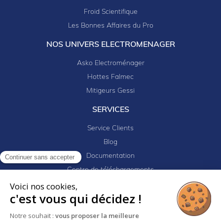
Froid Scientifique
Les Bonnes Affaires du Pro
NOS UNIVERS ELECTROMENAGER
Asko Electroménager
Hottes Falmec
Mitigeurs Gessi
SERVICES
Service Clients
Blog
Documentation
Continuer sans accepter
Centre de téléchargements
Mes projets
Voici nos cookies,
c'est vous qui décidez !
Newsletter
Logiciel EJ32
Notre souhait :
vous proposer la meilleure