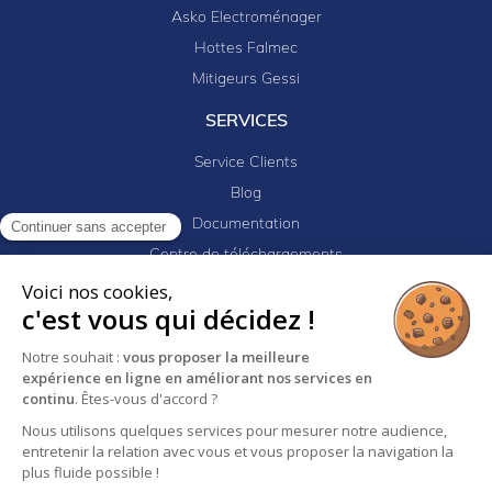
Asko Electroménager
Hottes Falmec
Mitigeurs Gessi
SERVICES
Service Clients
Blog
Documentation
Continuer sans accepter
Centre de téléchargements
Mes projets
Voici nos cookies,
c'est vous qui décidez !
Newsletter
Logiciel EJ32
Notre souhait :
vous proposer la meilleure
expérience en ligne en améliorant nos services en
continu
. Êtes-vous d'accord ?
Nous utilisons quelques services pour mesurer notre audience,
Mentions légales
Politique de confidentialité
entretenir la relation avec vous et vous proposer la navigation la
Conditions générales de vente
plus fluide possible !