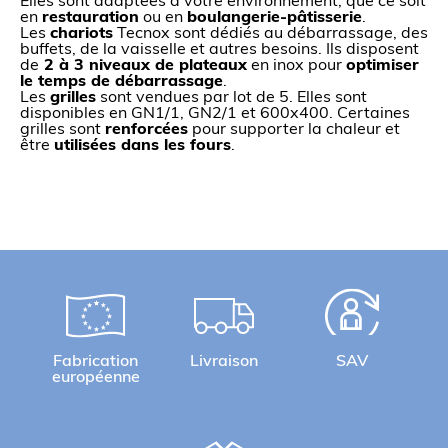
Elles sont adaptées à votre environnement, que ce soit
en
restauration
ou en
boulangerie-
pâtisserie
.
Les
chariots
Tecnox sont dédiés au débarrassage, des
buffets, de la vaisselle et autres besoins. Ils disposent
de
2 à 3 niveaux de plateaux
en inox pour
optimiser
le temps de débarrassage
.
Les
grilles
sont vendues par lot de 5. Elles sont
disponibles en GN1/1, GN2/1 et 600x400. Certaines
grilles sont
renforcées
pour supporter la chaleur et
être
utilisées dans les fours
.
Fabrication
Livraison
SAV
européenne