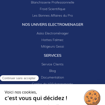
Blanchisserie Professionnelle
Froid Scientifique
Les Bonnes Affaires du Pro
NOS UNIVERS ELECTROMENAGER
Asko Electroménager
Hottes Falmec
Mitigeurs Gessi
SERVICES
Service Clients
Blog
Documentation
Continuer sans accepter
Centre de téléchargements
Mes projets
Voici nos cookies,
c'est vous qui décidez !
Newsletter
Logiciel EJ32