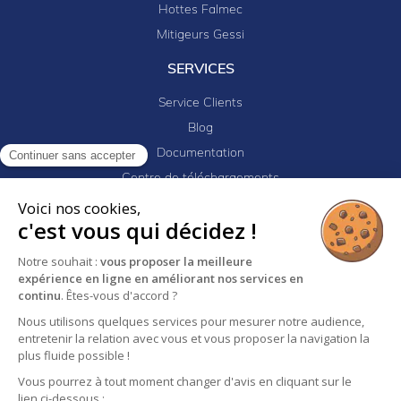
Hottes Falmec
Mitigeurs Gessi
SERVICES
Service Clients
Blog
Documentation
Continuer sans accepter
Centre de téléchargements
Mes projets
Voici nos cookies,
c'est vous qui décidez !
Newsletter
Logiciel EJ32
Notre souhait :
vous proposer la meilleure
expérience en ligne en améliorant nos services en
continu
. Êtes-vous d'accord ?
Mentions légales
Politique de confidentialité
Nous utilisons quelques services pour mesurer notre audience,
entretenir la relation avec vous et vous proposer la navigation la
Conditions générales de vente
plus fluide possible !
Vous pourrez à tout moment changer d'avis en cliquant sur le
lien ci-dessous :