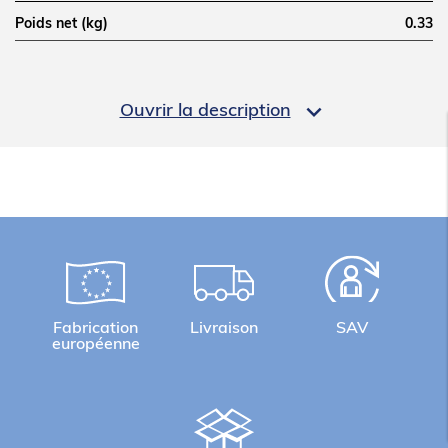
Poids net (kg)
0.33
LOGISTIQUE

Ouvrir la description
Poids brut (kg)
0.33
Informations complémentaires
Lot de 50 jetons à fentes pour monnayeur sèche-
linge
Fabrication
Livraison
SAV
européenne