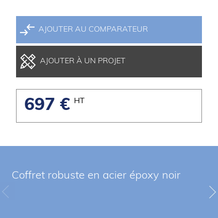
AJOUTER AU COMPARATEUR
AJOUTER À UN PROJET
697 €
HT
Coffret robuste en acier époxy noir