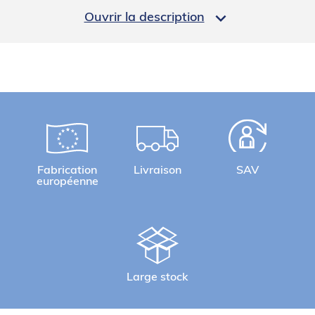

Ouvrir la description
Poids brut (kg)
4.7
Informations complémentaires
Kit monnayeur jetons pour sèche-linge gamme D
et DS.
Système de paiement sécurisé anti vandalisme.
Coffret robuste en époxy noir.
Fixation murale uniquement.
Paiement avec jetons à fentes.
Fabrication
Livraison
SAV
Bouton de remboursement ou d'annulation et fente
européenne
de récupération du jeton.
Equipé d'un réceptacle pour les jetons.
Pour un usage intérieur à l'abri des intempéries.
Un set de 20 jetons est inclus dans chaque kit
monnayeur jetons.
Large stock