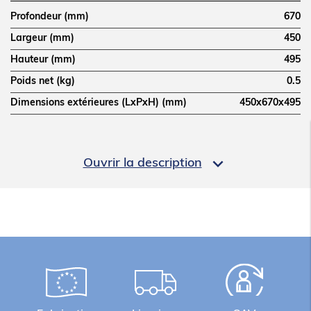
Profondeur (mm)
670
Largeur (mm)
450
Hauteur (mm)
495
Poids net (kg)
0.5
Dimensions extérieures (LxPxH) (mm)
450x670x495
LOGISTIQUE

Ouvrir la description
Poids brut (kg)
1
Informations complémentaires
KIT ECHELLES CONVERS 600x400 PAS100MM