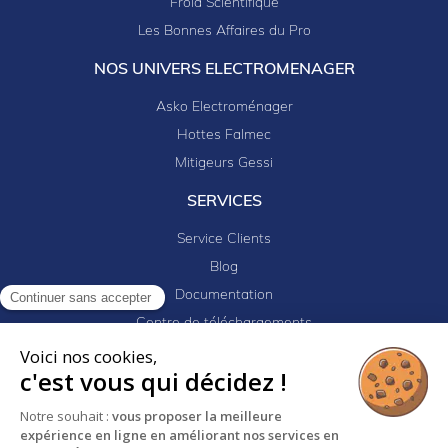
Froid Scientifique
Les Bonnes Affaires du Pro
NOS UNIVERS ELECTROMENAGER
Asko Electroménager
Hottes Falmec
Mitigeurs Gessi
SERVICES
Service Clients
Blog
Documentation
Continuer sans accepter
Centre de téléchargements
Mes projets
Voici nos cookies,
c'est vous qui décidez !
Newsletter
Logiciel EJ32
Notre souhait :
vous proposer la meilleure
expérience en ligne en améliorant nos services en