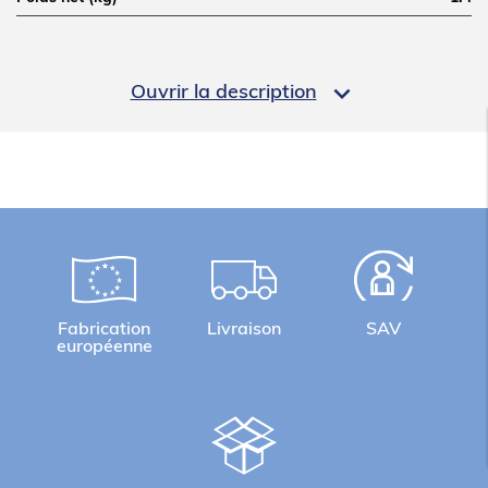
LOGISTIQUE

Ouvrir la description
Poids brut (kg)
2.5
Informations complémentaires
Jeu de glissières pour support S125E
Fabrication
Livraison
SAV
européenne