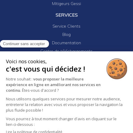
Mitigeurs Gessi
SERVICES
Service Clients
Blog
Documentation
Continuer sans accepter
Centre de téléchargements
Mes projets
Voici nos cookies,
c'est vous qui décidez !
Newsletter
Logiciel EJ32
Notre souhait :
vous proposer la meilleure
expérience en ligne en améliorant nos services en
continu
. Êtes-vous d'accord ?
Mentions légales
Politique de confidentialité
Nous utilisons quelques services pour mesurer notre audience,
entretenir la relation avec vous et vous proposer la navigation la
Conditions générales de vente
plus fluide possible !
Vous pourrez à tout moment changer d'avis en cliquant sur le
lien ci-dessous :
Lire la politique de confidentialité