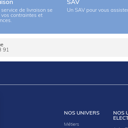
aison
SAV
 service de livraison se
Un SAV pour vous assiste
à vos contraintes et
nces.
uffant TRADITION+
Coloris Hemlock
ue
3 91
NOS UNIVERS
NOS 
ELEC
Métiers