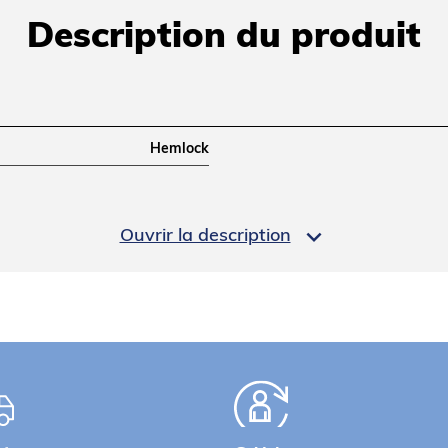
Description du produit
Hemlock

Ouvrir la description
450x650x880
Poids net (kg)
450x650x880
40