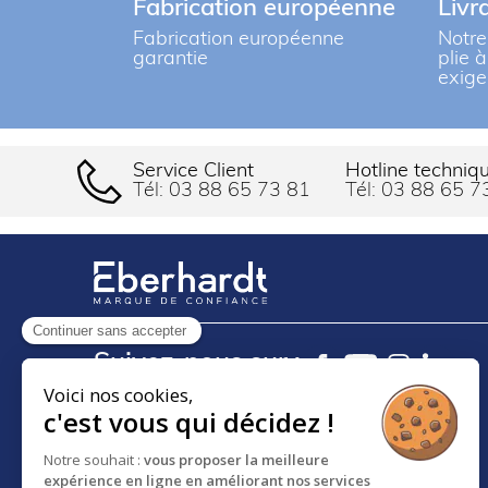
Fabrication européenne
Livr
Informations complémentaires
Fabrication européenne
Notre
garantie
plie 
exige
Meuble assiettes à niveau constant cha
Environ 60 assiettes Ø 300 à 338 mm
Dimensions LxPxH (mm) 450x650x880
Service Client
Hotline techniq
Tél:
03 88 65 73 81
Tél:
03 88 65 7
Continuer sans accepter
Suivez-nous sur :
Voici nos cookies,
c'est vous qui décidez !
18 RUE DES FRÈRES EBERTS
Notre souhait :
vous proposer la meilleure
BP 30083 - F-67024
expérience en ligne en améliorant nos services