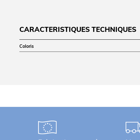
CARACTÉRISTIQUES TECHNIQUES
Coloris
DIMENSIONS ET POIDS
Dimensions (ØxH) (mm)
Dimensions extérieures (LxPxH) (mm)
LOGISTIQUE
Poids brut (kg)