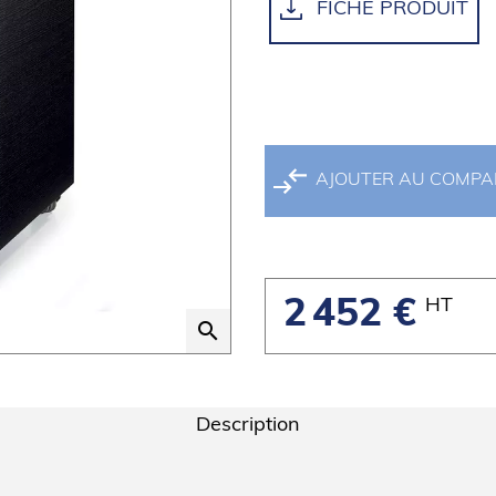
FICHE PRODUIT
AJOUTER AU COMP
HT
2 452 €
search
Description