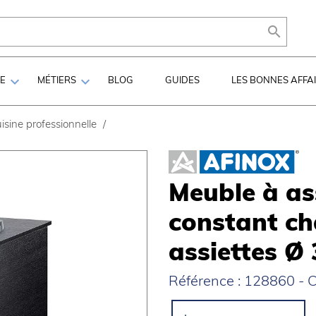



LE
MÉTIERS
BLOG
GUIDES
LES BONNES AFFA
isine professionnelle
/
Meuble à as
constant ch
assiettes Ø
Référence : 128860 - C