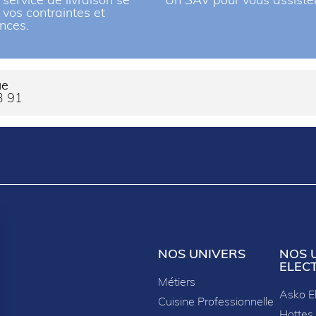
 service de livraison se
Un SAV pour vous assiste
à vos contraintes et
nces.
ue
3 91
NOS UNIVERS
NOS 
ELEC
Métiers
Asko E
Cuisine Professionnelle
Hottes