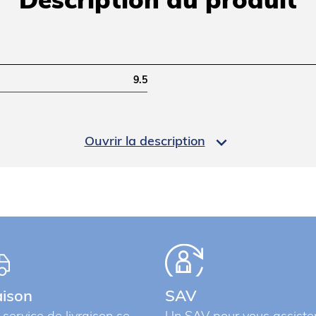
Description du produit
9.5

Ouvrir la description
11
aison
SAV