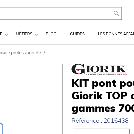



LE
MÉTIERS
BLOG
GUIDES
LES BONNES AFFA
isine professionnelle
/
KIT pont po
Giorik TOP 
gammes 700
Référence : 2016438 - 