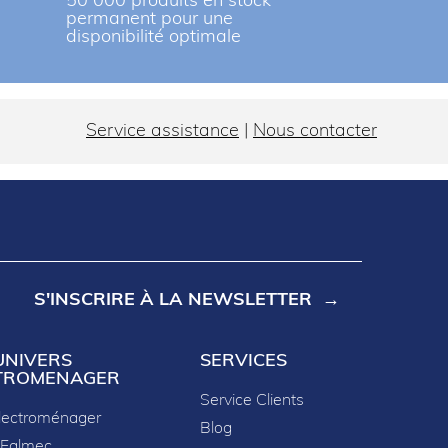
r
50 000 produits en stock
permanent pour une
disponibilité optimale
Service assistance
|
Nous contacter
S'INSCRIRE À LA NEWSLETTER
UNIVERS
SERVICES
TROMENAGER
Service Clients
lectroménager
Blog
 Falmec