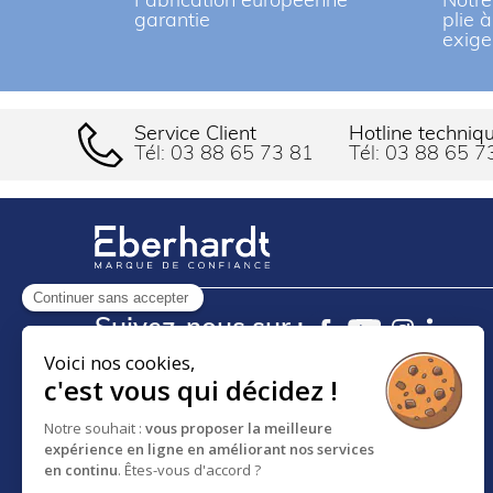
Fabrication européenne
Notre
garantie
plie 
exige
Service Client
Hotline techniq
Tél:
03 88 65 73 81
Tél:
03 88 65 7
Continuer sans accepter
Suivez-nous sur :
Voici nos cookies,
c'est vous qui décidez !
18 RUE DES FRÈRES EBERTS
BP 30083 - F-67024
Notre souhait :
vous proposer la meilleure
expérience en ligne en améliorant nos services
STRASBOURG CEDEX 1
en continu
. Êtes-vous d'accord ?
SERVICE CLIENT :