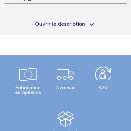
LOGISTIQUE

Ouvrir la description
Poids brut (kg)
17
Informations complémentaires
Fabrication
Livraison
SAV
européenne