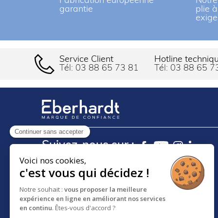
Fabrication européenne
Notre
garantie
plie 
exige
Service Client
Hotline techniq
Tél:
03 88 65 73 81
Tél:
03 88 65 7
Continuer sans accepter
Suivez-nous sur :
Voici nos cookies,
c'est vous qui décidez !
18 RUE DES FRÈRES EBERTS
BP 30083 - F-67024
Notre souhait :
vous proposer la meilleure
expérience en ligne en améliorant nos services
STRASBOURG CEDEX 1
en continu
. Êtes-vous d'accord ?
SERVICE CLIENT :