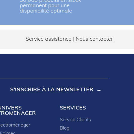
r
50 000 produits en stock
permanent pour une
disponibilité optimale
Service assistance
|
Nous contacter
S'INSCRIRE À LA NEWSLETTER
UNIVERS
SERVICES
TROMENAGER
Service Clients
lectroménager
Blog
 Falmec