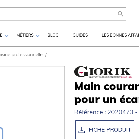



LE
MÉTIERS
BLOG
GUIDES
LES BONNES AFFA
isine professionnelle
/
Main coura
pour un éca
Référence : 2020473 - 
FICHE PRODUIT