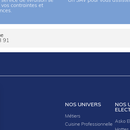
 service de livraison se
Un SAV pour vous assiste
à vos contraintes et
nces.
ue
3 91
NOS UNIVERS
NOS 
ELEC
Métiers
Asko E
Cuisine Professionnelle
Hottes