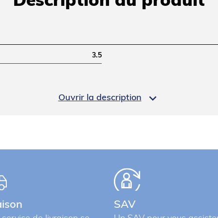
Description du produit
3.5

Ouvrir la description
5
aison
SAV