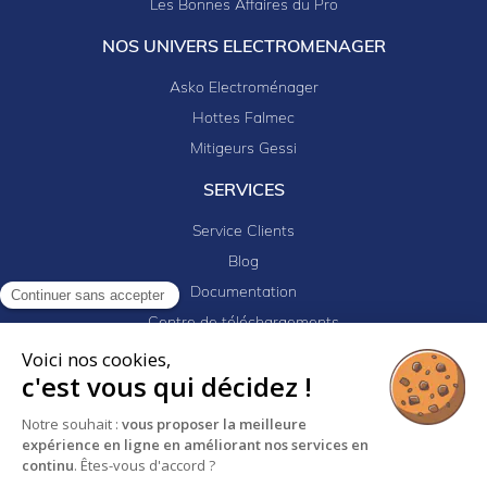
Les Bonnes Affaires du Pro
NOS UNIVERS ELECTROMENAGER
Asko Electroménager
Hottes Falmec
Mitigeurs Gessi
SERVICES
Service Clients
Blog
Documentation
Continuer sans accepter
Centre de téléchargements
Mes projets
Voici nos cookies,
c'est vous qui décidez !
Newsletter
Logiciel EJ32
Notre souhait :
vous proposer la meilleure
expérience en ligne en améliorant nos services en
continu
. Êtes-vous d'accord ?