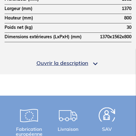
Largeur (mm)
1370
Hauteur (mm)
800
Poids net (kg)
30
Dimensions extérieures (LxPxH) (mm)
1370x1562x800
LOGISTIQUE

Ouvrir la description
Poids brut (kg)
35
Informations complémentaires
Support sur roulettes S105
Hauteur du support 800
Possibilité 12 jeux de glissières en accessoires
Fabrication
Livraison
SAV
européenne