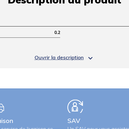
Description du produit
0.2

Ouvrir la description
0.6
 l’unité. À commander
aison
SAV