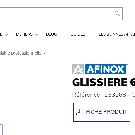



LE
MÉTIERS
BLOG
GUIDES
LES BONNES AFFA
isine professionnelle
/
GLISSIERE 
Référence : 133268 - C
FICHE PRODUIT