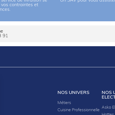
 service de livraison se
Un SAV pour vous assiste
à vos contraintes et
nces.
ue
3 91
NOS UNIVERS
NOS 
ELEC
Métiers
Asko E
Cuisine Professionnelle
Hottes