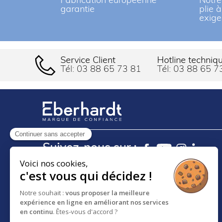
Fabrication européenne
Notre
garantie
plie 
exige
Service Client
Hotline techniq
Tél:
03 88 65 73 81
Tél:
03 88 65 7
Continuer sans accepter
Suivez-nous sur :
Voici nos cookies,
c'est vous qui décidez !
18 RUE DES FRÈRES EBERTS
BP 30083 - F-67024
Notre souhait :
vous proposer la meilleure
expérience en ligne en améliorant nos services
STRASBOURG CEDEX 1
en continu
. Êtes-vous d'accord ?
SERVICE CLIENT :