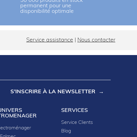
r
50 000 produits en stock
permanent pour une
disponibilité optimale
Service assistance
|
Nous contacter
S'INSCRIRE À LA NEWSLETTER
UNIVERS
SERVICES
TROMENAGER
Service Clients
lectroménager
Blog
 Falmec