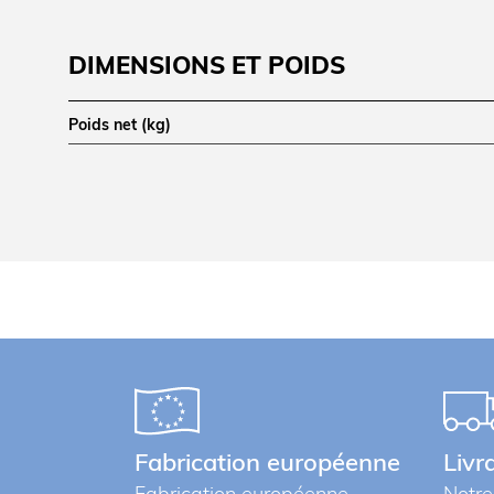
DIMENSIONS ET POIDS
Poids net (kg)
LOGISTIQUE
Poids brut (kg)
Informations complémentaires
Glissières en C anti-basculement - Prix à
par paire
Fabrication européenne
Livr