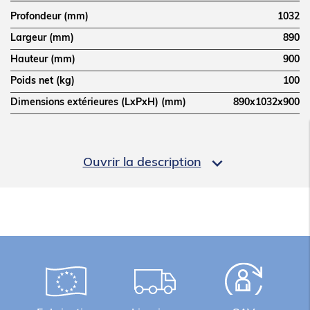
Profondeur (mm)
1032
Largeur (mm)
890
Hauteur (mm)
900
Poids net (kg)
100
Dimensions extérieures (LxPxH) (mm)
890x1032x900
LOGISTIQUE

Ouvrir la description
Poids brut (kg)
110
Informations complémentaires
Etuve sur roulettes haut. 900 pour S50E ICON