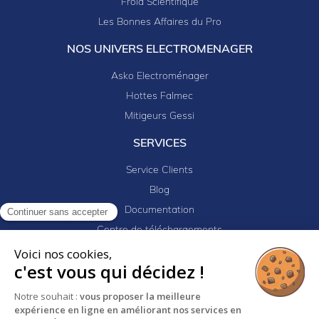
Froid Scientifique
Les Bonnes Affaires du Pro
NOS UNIVERS ELECTROMENAGER
Asko Electroménager
Hottes Falmec
Mitigeurs Gessi
SERVICES
Service Clients
Blog
Documentation
Continuer sans accepter
Centre de téléchargements
Mes projets
Voici nos cookies,
c'est vous qui décidez !
Newsletter
Logiciel EJ32
Notre souhait :
vous proposer la meilleure
expérience en ligne en améliorant nos services en