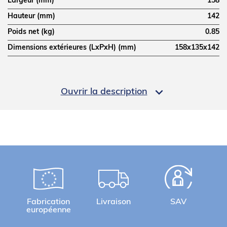
Largeur (mm)
158
Hauteur (mm)
142
Poids net (kg)
0.85
Dimensions extérieures (LxPxH) (mm)
158x135x142
LOGISTIQUE

Ouvrir la description
Poids brut (kg)
10
Informations complémentaires
PANIER PÂTES GN1/6 POIGNEE DROITE
Fabrication
Livraison
SAV
européenne