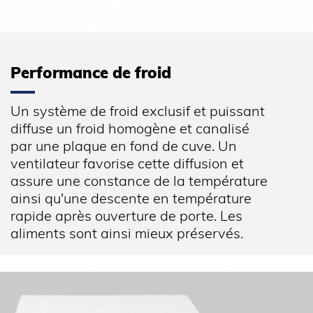
PERFORMANCES ÉNERGÉTIQUES
Consommation énergétique annuelle (kWh/an)
228
Classe énergétique
A+
Performance de froid
Classe climatique
4 (≤ +30°C @ 55%RH)
Un système de froid exclusif et puissant
ÉQUIPEMENTS
diffuse un froid homogène et canalisé
par une plaque en fond de cuve. Un
Charge max admissible sur grille (kg)
40
ventilateur favorise cette diffusion et
assure une constance de la température
Grille acier plastifié (nb)
2
ainsi qu'une descente en température
Dimensions grilles (LxP) (mm)
486x433
rapide après ouverture de porte. Les
Hauteur de réglage (mm)
50
aliments sont ainsi mieux préservés.
DIMENSIONS ET POIDS
Profondeur (mm)
642