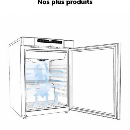
Nos plus produits
Dégivrage
automatique
Fluide
R-600a
Température (°C)
+2°C à +12°C
Niveau sonore (dB(A))
30.1
Carrosserie
inox
COMMANDE
Fonction HACCP
oui
Alarme ouverture de porte
visuelle et sonore
Verrouillage de la commande
oui
Alarme température
Visuelle et sonore
Affichage température
Digital 1K
Régulation
électronique