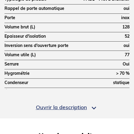
Rappel de porte automatique
oui
Porte
inox
Volume brut (L)
128
Epaisseur d'isolation
52
Inversion sens d'ouverture porte
oui
Volume utile (L)
77
Serrure
Oui
Hygrométrie
> 70 %
Condenseur
statique
Évaporateur
tubes/ailettes
Puissance frigorifique (W)
102 W @ -10 °C

Ouvrir la description
Cuve
PS
Type de froid
positif
Refroidissement
ventilé