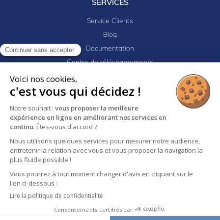
SERVICES
Service Clients
Blog
Documentation
Continuer sans accepter
Centre de téléchargements
Mes projets
Voici nos cookies,
c'est vous qui décidez !
Newsletter
Logiciel EJ32
Notre souhait :
vous proposer la meilleure
expérience en ligne en améliorant nos services en
continu
. Êtes-vous d'accord ?
Mentions légales
Politique de confidentialité
Nous utilisons quelques services pour mesurer notre audience,
entretenir la relation avec vous et vous proposer la navigation la
Conditions générales de vente
plus fluide possible !
Vous pourrez à tout moment changer d'avis en cliquant sur le
lien ci-dessous :
Lire la politique de confidentialité
Consentements certifiés par