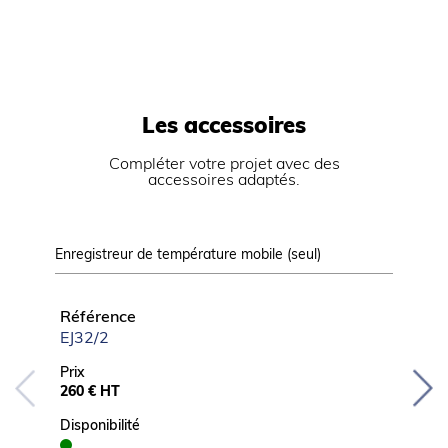
Les accessoires
Compléter votre projet avec des
accessoires adaptés.
Enregistreur de température mobile (seul)
Kit enre
kit de c
Référence
Référ
EJ32/2
EJ32IN
Prix
Prix
260 € HT
401 € 
Disponibilité
Disponib