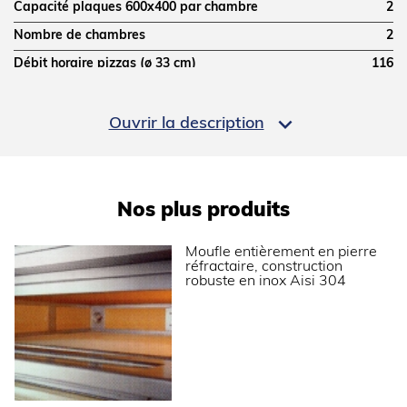
Capacité plaques 600x400 par chambre
2
Nombre de chambres
2
Débit horaire pizzas (ø 33 cm)
116
Capacité totale plaques 600x400
4

Type d'éclairage
Intérieur
Ouvrir la description
Modèle
2 chambres
COMMANDE
Nos plus produits
Régulation
Commande électronique
Moufle entièrement en pierre
réfractaire, construction
robuste en inox Aisi 304
PERFORMANCES ÉNERGÉTIQUES
Consommation électrique moyenne (kWh/h)
7.2
DIMENSIONS ET POIDS