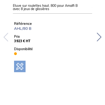
Etuve sur roulettes haut. 800 pour Amalfi B
Jeu de g
avec 8 jeux de glissières
version
Référence
Référ
AHL/80 B
0A60
Prix
Prix
3 923 € HT
102 € 
Disponibilité
Disponib