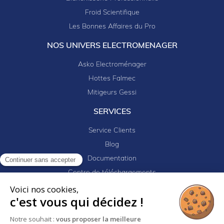
Froid Scientifique
Les Bonnes Affaires du Pro
NOS UNIVERS ELECTROMENAGER
Asko Electroménager
Hottes Falmec
Mitigeurs Gessi
SERVICES
Service Clients
Blog
Documentation
Continuer sans accepter
Centre de téléchargements
Mes projets
Voici nos cookies,
c'est vous qui décidez !
Newsletter
Logiciel EJ32
Notre souhait :
vous proposer la meilleure