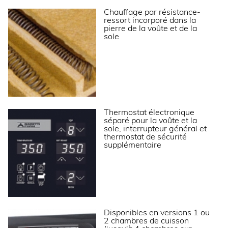
Chauffage par résistance-
Profondeur (mm)
1350
ressort incorporé dans la
pierre de la voûte et de la
Largeur (mm)
1320
sole
Hauteur (mm)
1050
Dimensions intérieures chambre (LxP) (mm)
950x735
Dimensions intérieures (LxPxH) (mm)
950x735x180
Poids net (kg)
380
Thermostat électronique
Dimensions extérieures (LxPxH) (mm)
1320x1350x1050
séparé pour la voûte et la
sole, interrupteur général et
thermostat de sécurité
ALIMENTATION
supplémentaire
Puissance électrique raccordée (kW) par chambre
7.1
Puissance électrique raccordée (kW)
14.2
Tension (V)
400 V TRI + N
Disponibles en versions 1 ou
Fréquence (Hz)
50
2 chambres de cuisson