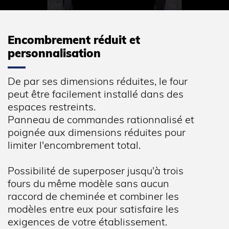
ALIMENTATION
Encombrement réduit et
Puissance électrique raccordée (kW)
6.9
personnalisation
Tension (V)
400 V TRI + N
Fréquence (Hz)
50
De par ses dimensions réduites, le four
peut être facilement installé dans des
espaces restreints.
LOGISTIQUE
Panneau de commandes rationnalisé et
poignée aux dimensions réduites pour
Poids brut (kg)
108
limiter l'encombrement total.
Informations complémentaires
Possibilité de superposer jusqu'à trois
fours du même modèle sans aucun
Four à convoyeur compact avec système de
raccord de cheminée et combiner les
chauffage par air pulsé.
Possibilité de superposer jusqu’à 3 fours en
modèles entre eux pour satisfaire les
fonction des débits souhaités ou combiner des
exigences de votre établissement.
modes de cuisson. Température maximale de