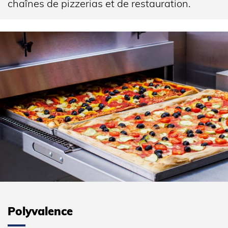
Alimentation électrique 400V (Tri+N).
chaînes de pizzerias et de restauration.
Configuration à une chambre de cuisson : 74dB.
Polyvalence