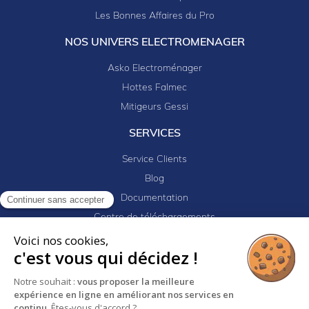
Les Bonnes Affaires du Pro
NOS UNIVERS ELECTROMENAGER
Asko Electroménager
Hottes Falmec
Mitigeurs Gessi
SERVICES
Service Clients
Blog
Documentation
Continuer sans accepter
Centre de téléchargements
Mes projets
Voici nos cookies,
c'est vous qui décidez !
Newsletter
Logiciel EJ32
Notre souhait :
vous proposer la meilleure
expérience en ligne en améliorant nos services en
continu
. Êtes-vous d'accord ?