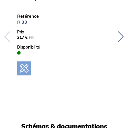
hauteur
Référence
Référ
R 33
T64-S
Prix
Prix
217 € HT
879 € 
Disponibilité
Disponib
Schémas & documentations