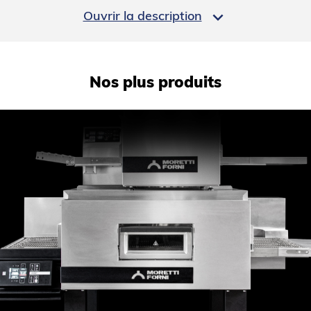

Ouvrir la description
Régulation
Commande électronique
PERFORMANCES ÉNERGÉTIQUES
Nos plus produits
Consommation électrique moyenne (kWh/h)
3.1
DIMENSIONS ET POIDS
Profondeur (mm)
800
Largeur (mm)
1234
Hauteur (mm)
480
Largeur du tapis (mm)
406
Dimensions intérieures (LxPxH) (mm)
510x406x80
Poids net (kg)
93
Dimensions extérieures (LxPxH) (mm)
1234x800x480