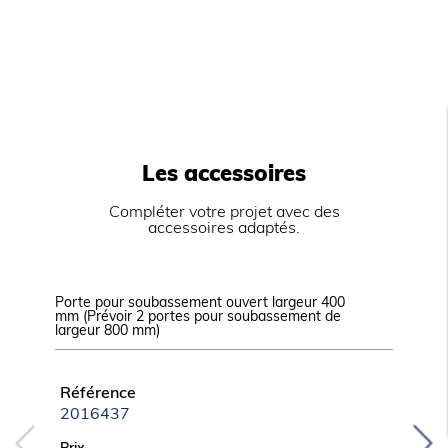
FOURS ELECTRIQUES : Fours statiques avec
température réglable de 100 à 330°C.
Fours électriques avec réglages indépendants
voûte et sol.
Livrés avec une grille en acier chromé GN 2/1 ou
930x530 mm.
Dimensions chambre four : 693x300x580 mm
compatible GN 2/1.
Dimensions chambre four XL : 935x300x580 mm.
Les accessoires
Compléter votre projet avec des
accessoires adaptés.
Porte pour soubassement ouvert largeur 400
Kit de 4
mm (Prévoir 2 portes pour soubassement de
largeur 800 mm)
Référ
KITT3
Référence
2016437
Prix
207 € 