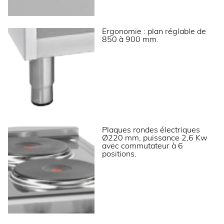
Tension (V)
400 V TRI + N
Ergonomie : plan réglable de
LOGISTIQUE
850 à 900 mm.
Dimensions emballage (LxPxH) (mm)
500x800x1000
Poids brut (kg)
63
Informations complémentaires
Carrosserie en acier inox.
Plaques rondes électriques
Dessus embouti avec épaisseur 12/10ème.
Ø220 mm, puissance 2,6 Kw
Pieds en acier inox réglables pour une hauteur de
avec commutateur à 6
plan de 850 à 900 mm.
positions.
Panneau de commandes incliné vers l’utilisateur.
Dimensions foyers Ø220 mm.
Commutateur à 6 positions et voyant de
fonctionnement.
Puissance des plaques : 2,6 kW/plaque.
Disponibles avec fours électriques ou dessous
libre.
Porte en accessoire pour versions dessous libre.