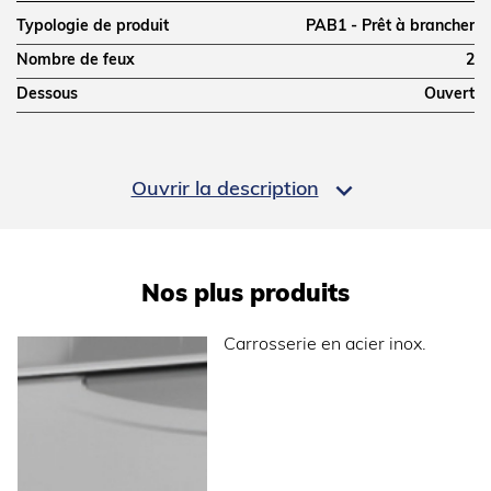
Typologie de produit
PAB1 - Prêt à brancher
Nombre de feux
2
Dessous
Ouvert
DIMENSIONS ET POIDS

Ouvrir la description
Profondeur (mm)
700
Largeur (mm)
400
Hauteur (mm)
900
Nos plus produits
Poids net (kg)
60
Carrosserie en acier inox.
Dimensions extérieures (LxPxH) (mm)
400x700x900
ALIMENTATION
Puissance électrique raccordée (kW)
5.2