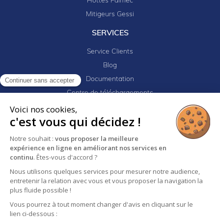
Hottes Falmec
Mitigeurs Gessi
SERVICES
Service Clients
Blog
Documentation
Continuer sans accepter
Centre de téléchargements
Mes projets
Voici nos cookies,
c'est vous qui décidez !
Newsletter
Logiciel EJ32
Notre souhait :
vous proposer la meilleure
expérience en ligne en améliorant nos services en
continu
. Êtes-vous d'accord ?
Mentions légales
Politique de confidentialité
Nous utilisons quelques services pour mesurer notre audience,
entretenir la relation avec vous et vous proposer la navigation la
Conditions générales de vente
plus fluide possible !
Vous pourrez à tout moment changer d'avis en cliquant sur le
lien ci-dessous :