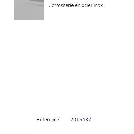
Carrosserie en acier inox.
Puissance four (kW)
Tension (V)
LOGISTIQUE
Dimensions emballage (LxPxH) (mm)
Informations complémentaires
Carrosserie en acier inox.
Dessus embouti avec épaisseur 12/10èm
Pieds en acier inox réglables pour une h
900 mm.
Panneau de commandes incliné vers l’util
Dimensions foyers 220x220 mm.
Commutateur à 6 positions et voyant de 
Référence
2016437
Puissance des plaques : 2,6 kW/plaque.
Disponibles avec fours électriques ou dess