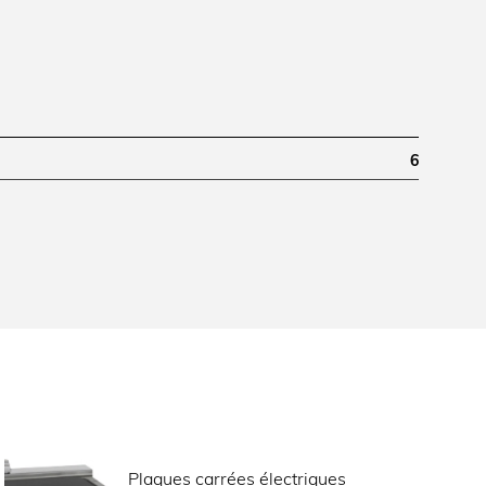
6
1200
160
Plaques carrées électriques