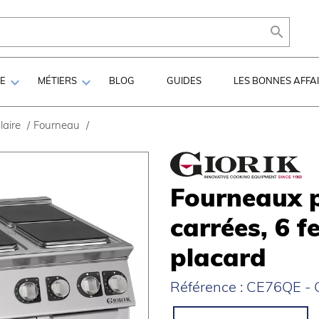



LE
MÉTIERS
BLOG
GUIDES
LES BONNES AFFA
aire
/
Fourneau
/
Fourneaux p
carrées, 6 f
placard
Référence : CE76QE - C