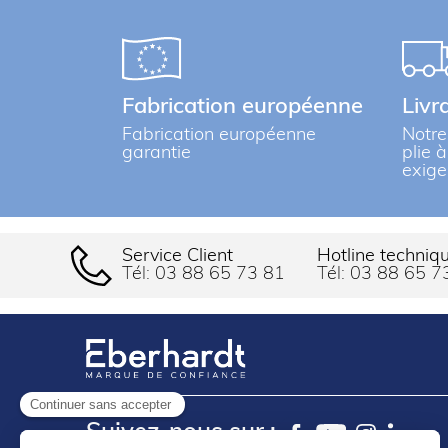
Fabrication européenne
Livr
Fabrication européenne
Notre
garantie
plie 
exige
Service Client
Hotline techniq
Tél:
03 88 65 73 81
Tél:
03 88 65 7
Continuer sans accepter
Suivez-nous sur :