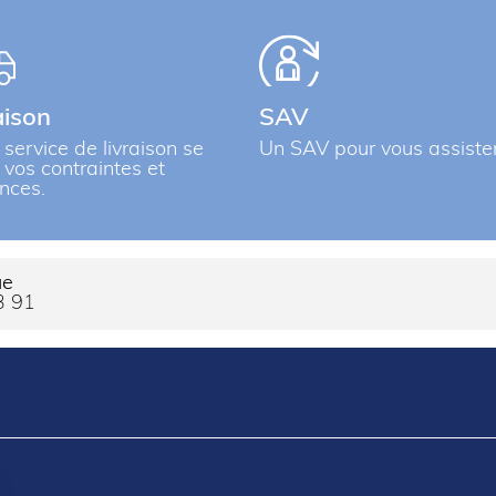
aison
SAV
 service de livraison se
Un SAV pour vous assiste
à vos contraintes et
nces.
ue
3 91