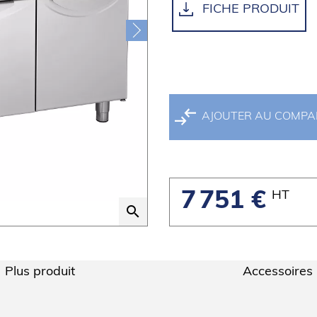
FICHE PRODUIT
AJOUTER AU COMP
HT
7 751 €
search
Plus produit
Accessoires