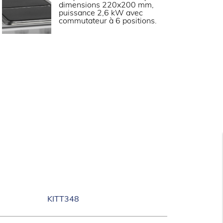
dimensions 220x200 mm,
e (kW)
21.6
puissance 2,6 kW avec
commutateur à 6 positions.
180
pour versions dessous libre.
: Fours statiques avec température réglable
ec réglages indépendants voûte et sol.
lle en acier chromé GN 2/1 ou 930x530 mm.
 four : 693x300x580 mm compatible GN 2/1.
e four XL : 935x300x580 mm.
KITT348
2026093