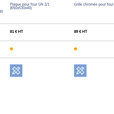
Plaque pour four GN 2/1
Grille chromée pour fou
(650x530x40)
00
81 € HT
89 € HT