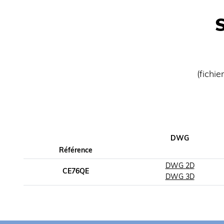
(fichi
DWG
Référence
DWG 2D
CE76QE
DWG 3D