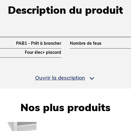
Description du produit
PAB1 - Prêt à brancher
Nombre de feux
Four élec+ placard

Ouvrir la description
700
Largeur (mm)
900
Poids net (kg)
1200x700x900
Nos plus produits