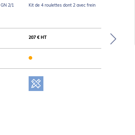
r GN 2/1
Kit de 4 roulettes dont 2 avec frein
Rampe gaz
207 € HT
84 € HT