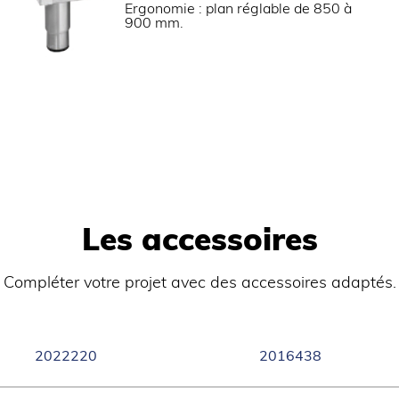
Ergonomie : plan réglable de 850 à
8
Puissance électrique raccordé
900 mm.
400 V TRI + N
1250x825x1200
Poids brut (kg)
Les accessoires
Porte en accessoire 
e.
FOURS ÉLECTRIQUES 
Compléter votre projet avec des accessoires adaptés.
auteur de plan de 850 à
de 100 à 330°C.
Fours électriques av
isateur.
Livrés avec une gri
Dimensions chambre
fonctionnement.
Dimensions chambr
2022220
2016438
ous libre.