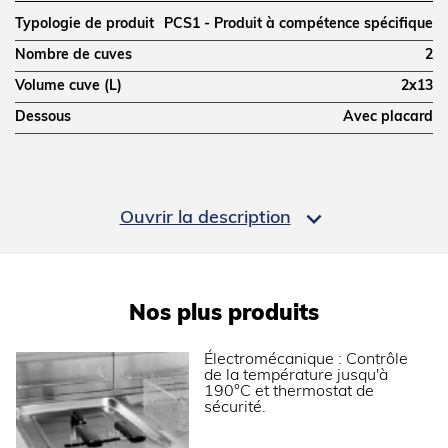
Typologie de produit
PCS1 - Produit à compétence spécifique
Nombre de cuves
2
Volume cuve (L)
2x13
Dessous
Avec placard
DIMENSIONS ET POIDS

Ouvrir la description
Profondeur (mm)
700
Largeur (mm)
800
Hauteur (mm)
900
Nos plus produits
Poids net (kg)
100
Dimensions extérieures (LxPxH) (mm)
800x700x900
Électromécanique : Contrôle
de la température jusqu'à
190°C et thermostat de
ALIMENTATION
sécurité.