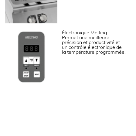
Puissance gaz (kW)
23
Puissance électrique raccordée (kW)
0.2
Tension (V)
230V (mono)
Électronique Melting :
Permet une meilleure
LOGISTIQUE
précision et productivité et
un contrôle électronique de
la température programmée.
Dimensions emballage (LxPxH) (mm)
845x825x1200
Poids brut (kg)
100
Informations complémentaires
Carrosserie en acier inox.
Cuve emboutie en inox avec angles arrondis.
Dessus embouti avec épaisseur 12/10ème et
surface anti-débordement.
Pieds en acier inox réglables pour une hauteur de
plan de 850 à 900 mm.
Commandes électromécaniques avec thermostat
jusqu’à 190°C ou commandes électroniques
Melting.