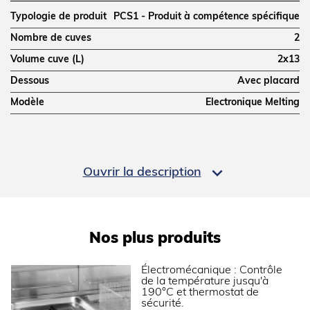
Typologie de produit
PCS1 - Produit à compétence spécifique
Nombre de cuves
2
Volume cuve (L)
2x13
Dessous
Avec placard
Modèle
Electronique Melting
DIMENSIONS ET POIDS

Ouvrir la description
Profondeur (mm)
700
Largeur (mm)
800
Hauteur (mm)
900
Nos plus produits
Poids net (kg)
100
Dimensions extérieures (LxPxH) (mm)
800x700x900
Électromécanique : Contrôle
de la température jusqu'à
190°C et thermostat de
ALIMENTATION
sécurité.