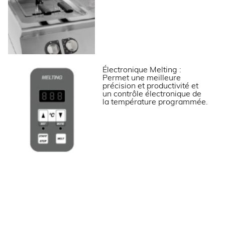
Puissance gaz (kW)
24
Puissance électrique raccordée (kW)
0.2
Tension (V)
230V (mono)
Électronique Melting :
Permet une meilleure
LOGISTIQUE
précision et productivité et
un contrôle électronique de
la température programmée.
Dimensions emballage (LxPxH) (mm)
845x825x1200
Poids brut (kg)
123
Informations complémentaires
Carrosserie en acier inox.
Cuve emboutie en inox avec angles arrondis.
Dessus embouti avec épaisseur 12/10ème et
surface anti-débordement.
Pieds en acier inox réglables pour une hauteur de
plan de 850 à 900 mm.
Commandes électromécaniques avec thermostat