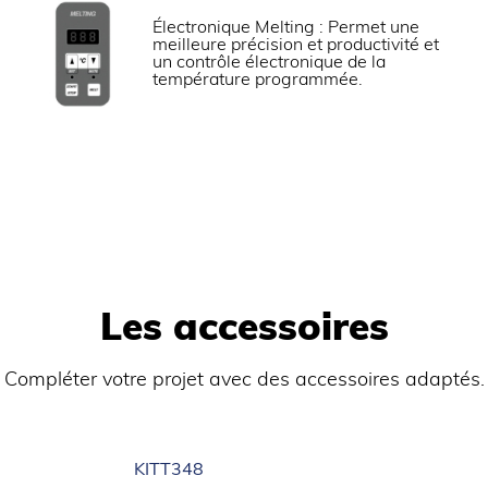
Électronique Melting : Permet une
meilleure précision et productivité et
33
Puissance électrique raccordé
un contrôle électronique de la
température programmée.
230V (mono)
1025x950x1200
Poids brut (kg)
Les accessoires
Robinet de vidange 
dis.
le meuble.
Compléter votre projet avec des accessoires adaptés.
et surface anti-
Brûleurs en fonte n
Chauffe par échange
auteur de plan de 850 à
Zone froide pour le 
Dotation : Paniers e
mostat jusqu’à 190°C ou
KITT348