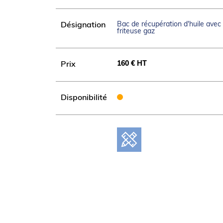
Panneau de commandes incliné vers l’util
Configurées d’usine pour gaz naturel (in
fournis).
Bac de récupération d'huile avec f
Désignation
friteuse gaz
160 € HT
Prix
Disponibilité