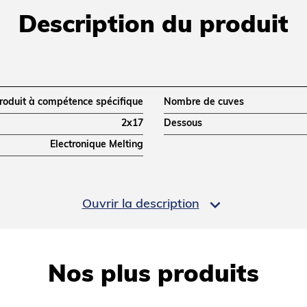
Description du produit
roduit à compétence spécifique
Nombre de cuves
2x17
Dessous
Electronique Melting

Ouvrir la description
900
Largeur (mm)
900
Poids net (kg)
800x900x900
Nos plus produits