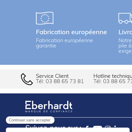
Fabrication européenne
Livr
Fabrication européenne
Notre
garantie
plie 
exige
Service Client
Hotline techniq
Tél:
03 88 65 73 81
Tél:
03 88 65 7
Continuer sans accepter
Suivez-nous sur :