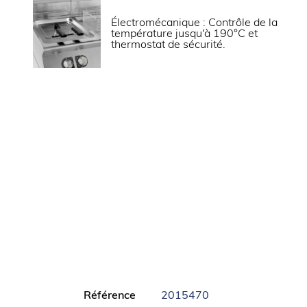
ALIMENTATION
Électromécanique : Contrôle de la
température jusqu'à 190°C et
Puissance gaz (kW)
thermostat de sécurité.
Tension (V)
LOGISTIQUE
Dimensions emballage (LxPxH) (mm)
Informations complémentaires
Carrosserie en acier inox.
Cuve emboutie en inox avec angles arron
Dessus embouti avec épaisseur 20/10ème 
débordement.
Pieds en acier inox réglables pour une h
900 mm.
Commandes électromécaniques avec ther
Référence
2015470
commandes électroniques Melting.