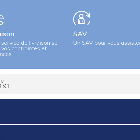
aison
SAV
 service de livraison se
Un SAV pour vous assiste
à vos contraintes et
nces.
ue
3 91