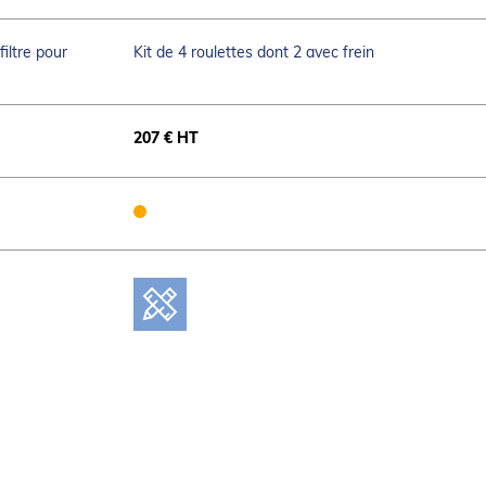
isateur.
jecteurs butane/propane
iltre pour
Kit de 4 roulettes dont 2 avec frein
207 € HT