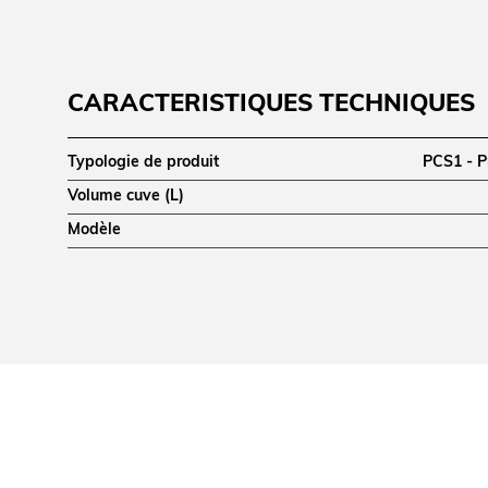
CARACTÉRISTIQUES TECHNIQUES
Typologie de produit
PCS1 - P
Volume cuve (L)
Modèle
DIMENSIONS ET POIDS
Profondeur (mm)
Hauteur (mm)
Dimensions extérieures (LxPxH) (mm)