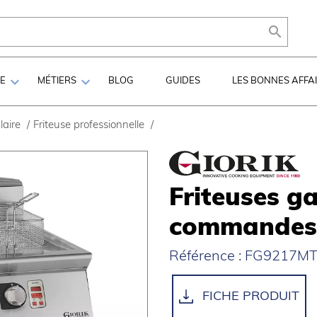



LE
MÉTIERS
BLOG
GUIDES
LES BONNES AFFA
aire
/
Friteuse professionnelle
/
Friteuses ga
commandes é
Référence : FG9217MT 
FICHE PRODUIT