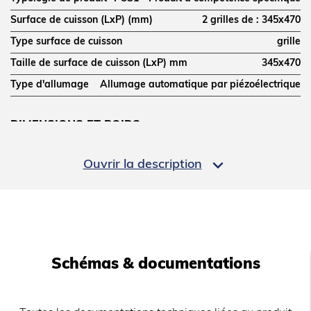
Surface de cuisson (LxP) (mm)
2 grilles de : 345x470
Type surface de cuisson
grille
Taille de surface de cuisson (LxP) mm
345x470
Type d'allumage
Allumage automatique par piézoélectrique
DIMENSIONS ET POIDS
Profondeur (mm)
700

Ouvrir la description
Largeur (mm)
800
Hauteur (mm)
307
Poids net (kg)
60
Dimensions extérieures (LxPxH) (mm)
800x700x307
Schémas & documentations
ALIMENTATION