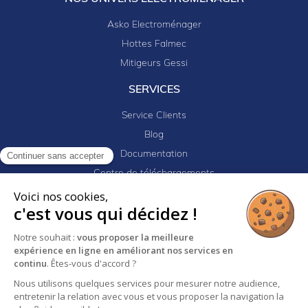
Asko Electroménager
Hottes Falmec
Mitigeurs Gessi
SERVICES
Service Clients
Blog
Documentation
Continuer sans accepter
Centre de téléchargements
Mes projets
Voici nos cookies,
c'est vous qui décidez !
Newsletter
Logiciel EJ32
Notre souhait :
vous proposer la meilleure
expérience en ligne en améliorant nos services en
continu
. Êtes-vous d'accord ?
Mentions légales
Politique de confidentialité
Nous utilisons quelques services pour mesurer notre audience,
entretenir la relation avec vous et vous proposer la navigation la
Conditions générales de vente