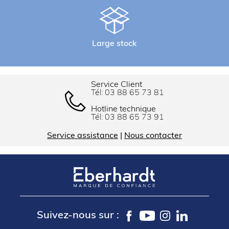
Veilleuse.
Bac à eau sous le brûleur.
Configurés d’usine pour gaz naturel (injecteurs
butane/propane fournis).
Large stock
Service Client
Tél:
03 88 65 73 81
Hotline technique
Tél:
03 88 65 73 91
Service assistance
|
Nous contacter
Suivez-nous sur :