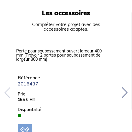
Pieds en acier inox réglables pour une hauteur de
plan de 850 à 900 mm.
Dessous ouvert et porte battante en accessoire
Les accessoires
Plaques séparées sans supplément, disponible en
option (GRILSEP).
Compléter votre projet avec des
GRILS GAZ :
accessoires adaptés.
Allumage automatique par piézoélectrique.
Robinet de sécurité à thermocouple.
Veilleuse.
Configurés d’usine pour gaz naturel (injecteurs
Porte pour soubassement ouvert largeur 400
Grattoir g
butane / propane fournis).
mm (Prévoir 2 portes pour soubassement de
largeur 800 mm)
Référ
70801
Référence
2016437
Prix
61 € H
Prix
165 € HT
Disponib
Disponibilité