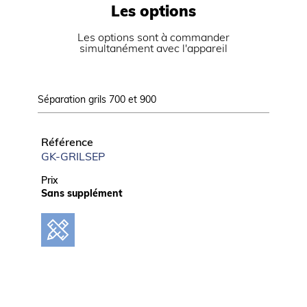
Poids net (kg)
120
Les options
Dimensions extérieures (LxPxH) (mm)
800x700x900
Les options sont à commander
simultanément avec l'appareil
ALIMENTATION
Puissance gaz (kW)
14
Séparation grils 700 et 900
LOGISTIQUE
Référence
GK-GRILSEP
Dimensions emballage (LxPxH) (mm)
845x825x1200
Prix
Poids brut (kg)
Sans supplément
125
Informations complémentaires
Revêtement en acier chromé, 15 mm d’épaisseur,
effet satiné.
Carrosserie en acier inox.
Dessus embouti avec épaisseur 12/10ème