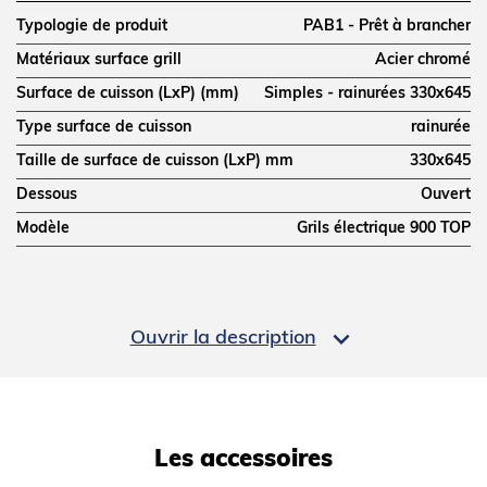
Typologie de produit
PAB1 - Prêt à brancher
Matériaux surface grill
Acier chromé
Surface de cuisson (LxP) (mm)
Simples - rainurées 330x645
Type surface de cuisson
rainurée
Taille de surface de cuisson (LxP) mm
330x645
Dessous
Ouvert
Modèle
Grils électrique 900 TOP
DIMENSIONS ET POIDS

Ouvrir la description
Profondeur (mm)
900
Largeur (mm)
400
Hauteur (mm)
307
Poids net (kg)
70
Les accessoires
Dimensions extérieures (LxPxH) (mm)
400x900x307