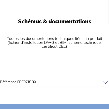
plan de 850 à 900 mm.
Dessous ouvert et porte battante en accessoire
Plaques séparées sans supplément, disponible en
option (GRILSEP).
Schémas & documentations
GRILS ÉLECTRIQUES :
Thermostat avec réglage de 50 à 330°C et voyant
de fonctionnement
Toutes les documentations techniques liées au produit
(fichier d’installation DWG et BIM, schéma technique,
certificat CE…)
Référence FRE92TCRX