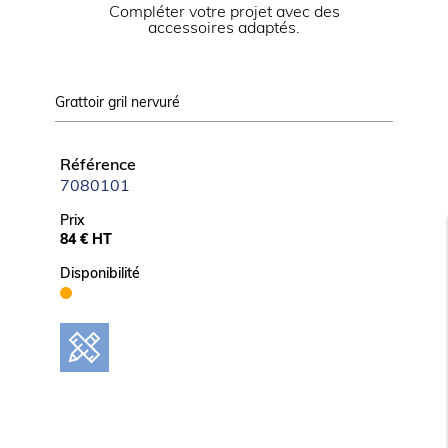
Compléter votre projet avec des
accessoires adaptés.
ALIMENTATION
Puissance électrique raccordée (kW)
8
Grattoir gril nervuré
Tension (V)
400 V TRI + N
Référence
7080101
LOGISTIQUE
Prix
Dimensions emballage (LxPxH) (mm)
1025x1250x570
84 € HT
Poids brut (kg)
73
Disponibilité
Informations complémentaires
Revêtement en acier chromé, 15 mm d’épaisseur,
effet satiné.
Carrosserie en acier inox. Dessus embouti avec
épaisseur 12/10ème
Pieds en acier inox réglables pour une hauteur de