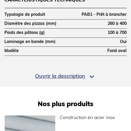
CARACTÉRISTIQUES TECHNIQUES
Typologie de produit
PAB1 - Prêt à brancher
Diamètre des pizzas (mm)
260 à 400
Poids des pâtons (g)
100 à 700
Laminage en bande (mm)
Oui
Modèle
Fond oval
DIMENSIONS ET POIDS

Ouvrir la description
Profondeur (mm)
450
Largeur (mm)
520
Hauteur (mm)
750
Nos plus produits
Poids net (kg)
30
Construction en acier inox
Dimensions extérieures (LxPxH) (mm)
520x450x750