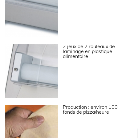
ALIMENTATION
Puissance électrique raccordée (W)
375
Tension (V)
230V (mono)
Fréquence (Hz)
50
2 jeux de 2 rouleaux de
laminage en plastique
LOGISTIQUE
alimentaire
Poids brut (kg)
38
Informations complémentaires
Formeuses à froid de fonds de pizzas ou de tartes
Production : environ 100
flambées. Entraînement par courroie. Interrupteur
fonds de pizza/heure
marche/arrêt. Modèle spécial pour tartes flambées
et plaques 600x400. Pédale de commande en
accessoire. Alimentation électrique 230V (Mono).