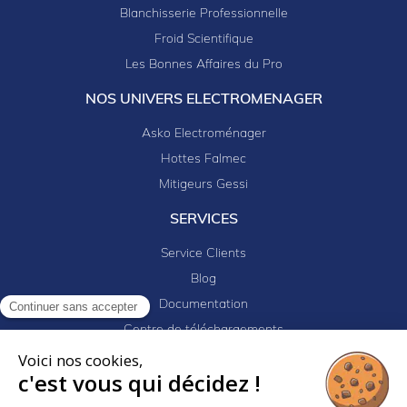
Blanchisserie Professionnelle
Froid Scientifique
Les Bonnes Affaires du Pro
NOS UNIVERS ELECTROMENAGER
Asko Electroménager
Hottes Falmec
Mitigeurs Gessi
SERVICES
Service Clients
Blog
Documentation
Continuer sans accepter
Centre de téléchargements
Mes projets
Voici nos cookies,
c'est vous qui décidez !
Newsletter
Logiciel EJ32