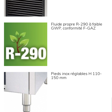
Informations complémentaires
Fluide propre R-290 à faible
Production de nuggets en continu.
GWP, conformité F-GAZ
Système à vis sans fin en inox poli.
Évaporateur en inox Aisi 304 avec isolation
polyuréthane.
Bloc motoréducteur très performant.
Roulement à bille en inox.
Carrosserie en acier inox Aisi 304 finition scotch
brite.
Réserve en ABS alimentaire avec angles arrondis
pour un nettoyage facilité.
Réserve totalement isolée par mousse
polyuréthane injectée 0% HCFC.
Portillon isolé escamotable.
Pieds inox réglables H 110-
Interrupteur marche/arrêt avec voyant de
150 mm
fonctionnement en façade.
Sonde pour arrêt automatique de la production
(réglable).
Condenseur refroidi par air (NB les condenseurs à
eau sont préconisés en cas d’encastrement ou
pour un usage dans une ambiance
particulièrement chaude).