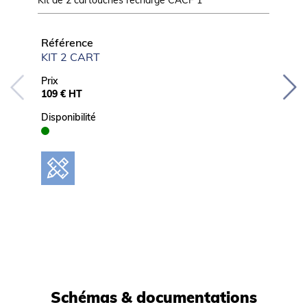
Kit de 2 cartouches recharge CACF 1
Floculat
Référence
Référ
KIT 2 CART
CACF
Prix
Prix
109 € HT
457 € 
Disponibilité
Disponib
Schémas & documentations