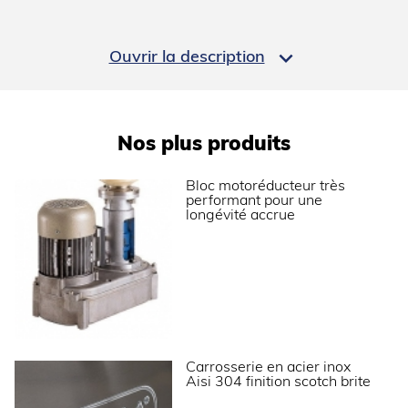
Modèle
réserve intégrée
Consommation d’eau (L/kg)
1

Ouvrir la description
PERFORMANCES ÉNERGÉTIQUES
Classe climatique
SN-T (10°C à 43°C)
Nos plus produits
Bloc motoréducteur très
INSTALLATION
performant pour une
longévité accrue
Type d'installation
Pose libre
DIMENSIONS ET POIDS
Profondeur (mm)
660
Largeur (mm)
500
Carrosserie en acier inox
Aisi 304 finition scotch brite
Hauteur (mm)
690