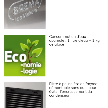
Poids net (kg)
59
Dimensions extérieures (LxPxH) (mm)
500x660x690
ALIMENTATION
Puissance électrique raccordée (W)
440
Consommation d'eau
optimale : 1 litre d'eau = 1 kg
Tension (V)
230 V
de glace
Fréquence (Hz)
50
Température d’eau (°C)
+3°C à +32°C
Qualité de l'eau
12 à 20° TH
Pression de l’eau (min./max.)
1 bar / 6 bars
Filtre à poussière en façade
LOGISTIQUE
démontable sans outil pour
éviter l'encrassement du
condenseur
Dimensions emballage (LxPxH) (mm)
550x720x880
Poids brut (kg)
67