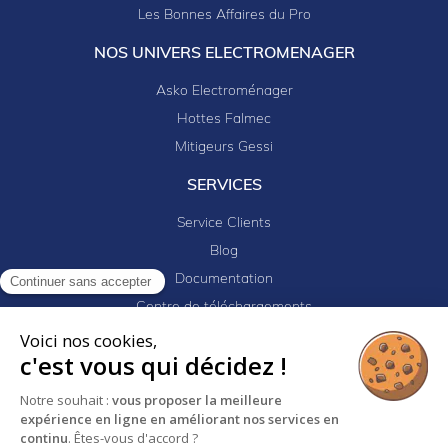
Les Bonnes Affaires du Pro
NOS UNIVERS ELECTROMENAGER
Asko Electroménager
Hottes Falmec
Mitigeurs Gessi
SERVICES
Service Clients
Blog
Documentation
Continuer sans accepter
Centre de téléchargements
Mes projets
Voici nos cookies,
c'est vous qui décidez !
Newsletter
Logiciel EJ32
Notre souhait :
vous proposer la meilleure
expérience en ligne en améliorant nos services en
continu
. Êtes-vous d'accord ?