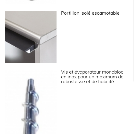
Filtre à poussière sur condenseur en façade
démontable sans outil, pour une maintenance
facilitée.
Portillon isolé escamotable
Pieds inox réglables hauteur 110 - 150 mm.
Vidange par gravité (Ø 24 mm).
Fluide frigorifique R-290.
Rapport volumétrique : 550kg/m3.
Livrées avec tuyau d’arrivée d’eau, d’évacuation
et pelle à glace.
Fonctionnent en ambiance de +10° à +43°C.
Alimentation 230 V (mono) - 50 Hz.
Prévoir impérativement un dispositif de filtration
d’eau type CACF 1.
Vis et évaporateur monobloc
en inox pour un maximum de
robustesse et de fiabilité