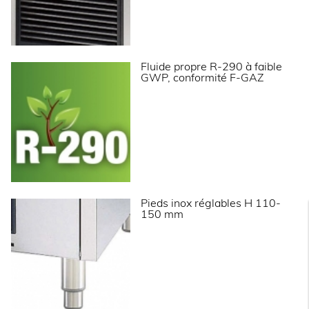
Informations complémentaires
Fluide propre R-290 à faible
Production de nuggets en continu.
GWP, conformité F-GAZ
Système à vis sans fin en inox poli.
Évaporateur en inox Aisi 304 avec isolation
polyuréthane.
Bloc motoréducteur très performant.
Roulement à bille en inox.
Carrosserie en acier inox Aisi 304 finition scotch
brite.
Réserve en ABS alimentaire avec angles arrondis
pour un nettoyage facilité.
Réserve totalement isolée par mousse
polyuréthane injectée 0% HCFC.
Portillon isolé escamotable.
Pieds inox réglables H 110-
Interrupteur marche/arrêt avec voyant de
150 mm
fonctionnement en façade.
Sonde pour arrêt automatique de la production
(réglable).
Condenseur refroidi par air (NB les condenseurs à
eau sont préconisés en cas d’encastrement ou
pour un usage dans une ambiance
particulièrement chaude).