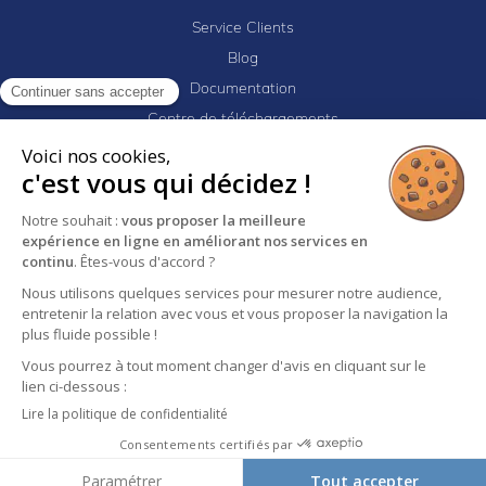
Service Clients
Blog
Documentation
Continuer sans accepter
Centre de téléchargements
Mes projets
Voici nos cookies,
c'est vous qui décidez !
Newsletter
Logiciel EJ32
Notre souhait :
vous proposer la meilleure
expérience en ligne en améliorant nos services en
continu
. Êtes-vous d'accord ?
Mentions légales
Politique de confidentialité
Nous utilisons quelques services pour mesurer notre audience,
entretenir la relation avec vous et vous proposer la navigation la
Conditions générales de vente
plus fluide possible !
Vous pourrez à tout moment changer d'avis en cliquant sur le
lien ci-dessous :
Lire la politique de confidentialité
Consentements certifiés par
↑
Paramétrer
Tout accepter