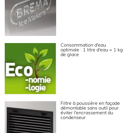
Poids net (kg)
94
Dimensions extérieures (LxPxH) (mm)
738x690x852
ALIMENTATION
Puissance électrique raccordée (W)
720
Consommation d'eau
optimale : 1 litre d'eau = 1 kg
Tension (V)
230 V
de glace
Fréquence (Hz)
50
Température d’eau (°C)
+3°C à +32°C
Qualité de l'eau
12 à 20° TH
Pression de l’eau (min./max.)
1 bar / 6 bars
Filtre à poussière en façade
LOGISTIQUE
démontable sans outil pour
éviter l'encrassement du
condenseur
Dimensions emballage (LxPxH) (mm)
780x735x1015
Poids brut (kg)
105