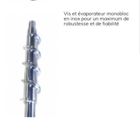
Filtre à poussière sur condenseur en façade
démontable sans outil, pour une maintenance
facilitée.
Vis et évaporateur monobloc
Pieds inox réglables hauteur 110 - 150 mm.
en inox pour un maximum de
Vidange par gravité (Ø 24 mm).
robustesse et de fiabilité
Fluide frigorifique R-290.
Rapport volumétrique : 550kg/m3.
Livrées avec tuyau d’arrivée d’eau, d’évacuation
et pelle à glace.
Fonctionnent en ambiance de +10° à +43°C.
Alimentation 230 V (mono) - 50 Hz.
Prévoir impérativement un dispositif de filtration
d’eau type CACF 1.