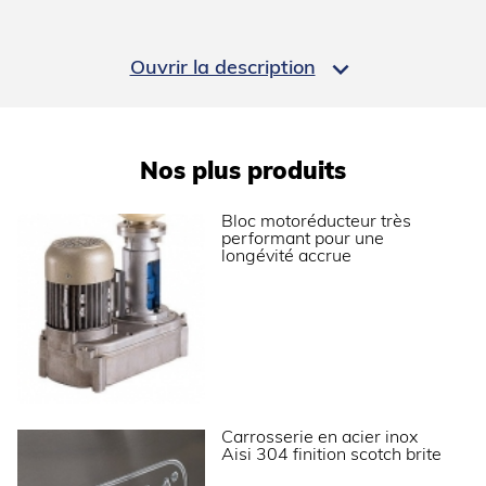
Modèle
réserve intégrée
Consommation d’eau (L/kg)
1

Ouvrir la description
PERFORMANCES ÉNERGÉTIQUES
Classe climatique
SN-T (10°C à 43°C)
Nos plus produits
Bloc motoréducteur très
INSTALLATION
performant pour une
longévité accrue
Type d'installation
Pose libre
DIMENSIONS ET POIDS
Profondeur (mm)
690
Largeur (mm)
738
Carrosserie en acier inox
Aisi 304 finition scotch brite
Hauteur (mm)
852