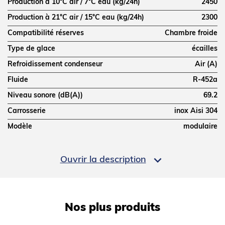
Production à 10°C air / 7°C eau (kg/24h)
2450
Production à 21°C air / 15°C eau (kg/24h)
2300
Compatibilité réserves
Chambre froide
Type de glace
écailles
Refroidissement condenseur
Air (A)
Fluide
R-452a
Niveau sonore (dB(A))
69.2
Carrosserie
inox Aisi 304
Modèle
modulaire
Consommation d’eau (L/kg)
1

Ouvrir la description
PERFORMANCES ÉNERGÉTIQUES
Classe climatique
SN-T (10°C à 43°C)
Nos plus produits