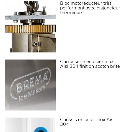
INSTALLATION
Bloc motoréducteur très
performant avec disjoncteur
thermique
Type d'installation
Modulaire
DIMENSIONS ET POIDS
Profondeur (mm)
832
Largeur (mm)
1062
Carrosserie en acier inox
Hauteur (mm)
1423
Aisi 304 finition scotch brite
Poids net (kg)
520
Dimensions extérieures (LxPxH) (mm)
1062x832x1423
ALIMENTATION
Intensité max (A)
32
Châssis en acier inox Aisi
Puissance électrique raccordée (W)
6650
304