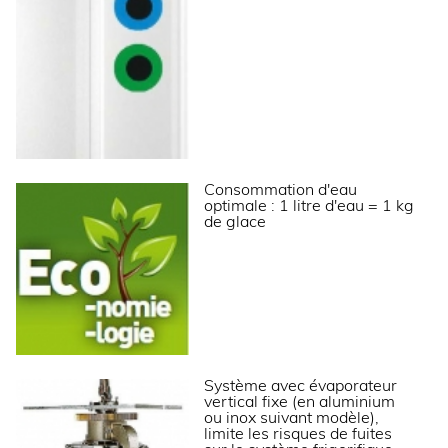
Tension (V)
400 V TRI + N
Fréquence (Hz)
50
Température d’eau (°C)
+3°C à +32°C
Qualité de l'eau
12 à 20° TH
Pression de l’eau (min./max.)
1 bar / 6 bars
LOGISTIQUE
Consommation d'eau
optimale : 1 litre d'eau = 1 kg
de glace
Dimensions emballage (LxPxH) (mm)
1150x960x1700
Poids brut (kg)
570
Informations complémentaires
Production d’écailles en continu.
Système avec évaporateur
Système à couteau racleur rotatif d’une fiabilité
vertical fixe (en aluminium
optimale.
ou inox suivant modèle),
Étanchéité sur circuit d’eau, limite les risques de
limite les risques de fuites
fuite sur le circuit frigorifique.