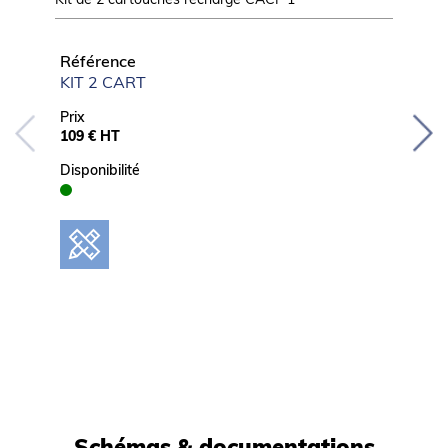
Kit de 2 cartouches recharge CACF 1
Pompe pé
Référence
Référ
KIT 2 CART
C237
Prix
Prix
109 € HT
Prix no
Disponibilité
Disponib