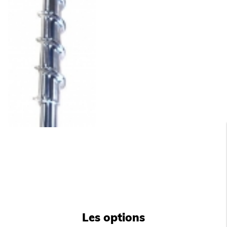
Production de grains en continu.
Système à vis sans fin en inox poli.
Évaporateur en inox Aisi 304 avec isolation
polyuréthane.
Bloc motoréducteur très performant.
Roulement à bille en inox.
Carrosserie en acier inox Aisi 304 finition scotch
brite.
Interrupteur marche/arrêt avec voyant de
fonctionnement en façade.
Sonde pour arrêt automatique de la production
(réglable).
Vidange par gravité (Ø 24 mm).
A raccorder sur installation frigorifique au CO2.
Rapport volumétrique : 550kg/m3.
Livrées avec tuyau d’arrivée d’eau et
d’évacuation.
Fonctionnent en ambiance de +10° à +43°C.
Alimentation 230 V (mono) - 50 Hz.
Prévoir impérativement un dispositif de filtration
d’eau type CACF 1.
Les options