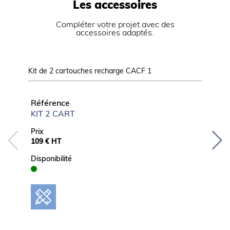
Les accessoires
Compléter votre projet avec des
accessoires adaptés.
Kit de 2 cartouches recharge CACF 1
Réserve 
manuten
Référence
Référ
KIT 2 CART
DRB 5
Prix
Prix
109 € HT
15 229 
Disponibilité
Disponib