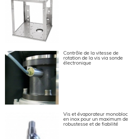
ALIMENTATION
Puissance électrique raccordée (W)
350
Tension (V)
230V (mono)
Fréquence (Hz)
50
Température d’eau (°C)
+3°C à +32°C
Contrôle de la vitesse de
rotation de la vis via sonde
Qualité de l'eau
12 à 20° TH
électronique
Pression de l’eau (min./max.)
1 bar / 6 bars
LOGISTIQUE
Dimensions emballage (LxPxH) (mm)
860x690x890
Poids brut (kg)
122
Vis et évaporateur monobloc
en inox pour un maximum de
robustesse et de fiabilité
Informations complémentaires