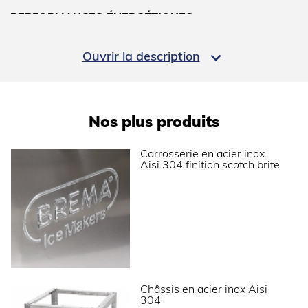
PERFORMANCES ÉNERGÉTIQUES
Classe climatique
SN-T (10°C à 43°C)

Ouvrir la description
INSTALLATION
Nos plus produits
Type d'installation
Modulaire
Carrosserie en acier inox
DIMENSIONS ET POIDS
Aisi 304 finition scotch brite
Profondeur (mm)
600
Largeur (mm)
765
Hauteur (mm)
695
Poids net (kg)
112
Dimensions extérieures (LxPxH) (mm)
765x600x695
Châssis en acier inox Aisi
304