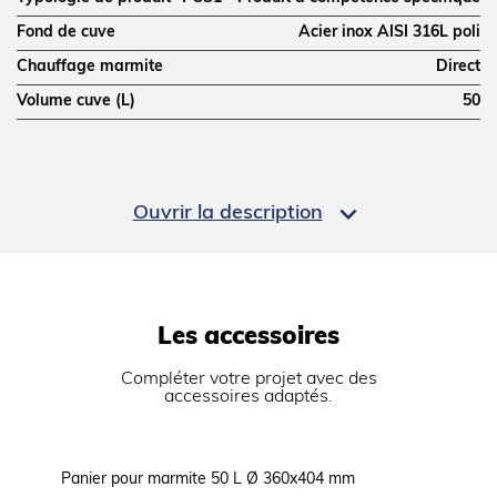
Fond de cuve
Acier inox AISI 316L poli
Chauffage marmite
Direct
Volume cuve (L)
50
DIMENSIONS ET POIDS

Ouvrir la description
Profondeur (mm)
700
Largeur (mm)
800
Hauteur (mm)
900
Poids net (kg)
120
Les accessoires
Dimensions extérieures (LxPxH) (mm)
800x700x900
Compléter votre projet avec des
accessoires adaptés.
ALIMENTATION
Puissance gaz (kW)
12
Panier pour marmite 50 L Ø 360x404 mm
Grille fi