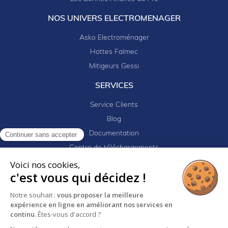
NOS UNIVERS ELECTROMENAGER
Asko Electroménager
Hottes Falmec
Mitigeurs Gessi
SERVICES
Service Clients
Blog
Documentation
Continuer sans accepter
Centre de téléchargements
Mes projets
Voici nos cookies,
c'est vous qui décidez !
Newsletter
Logiciel EJ32
Notre souhait :
vous proposer la meilleure
expérience en ligne en améliorant nos services en
continu
. Êtes-vous d'accord ?