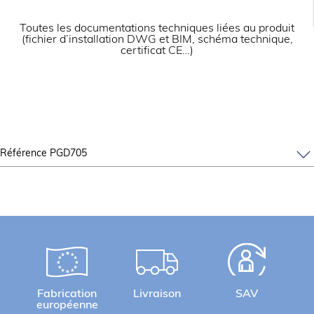
Configurées d’usine pour gaz naturel (injecteurs
butane/propane fournis).
Contrôle de la pression par manomètre
Toutes les documentations techniques liées au produit
analogique pour la version PGI705.
(fichier d’installation DWG et BIM, schéma technique,
Température contrôlée manuellement.
certificat CE…)
Référence PGD705
Fabrication
Livraison
SAV
européenne