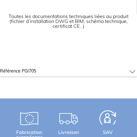
Configurées d’usine pour gaz naturel (injecteurs
butane/propane fournis).
Contrôle de la pression par manomètre
analogique pour la version PGI705.
Toutes les documentations techniques liées au produit
Température contrôlée manuellement.
(fichier d’installation DWG et BIM, schéma technique,
certificat CE…)
Référence PGI705
Fabrication
Livraison
SAV