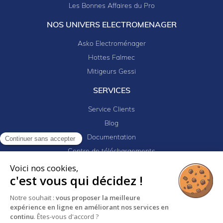
Les Bonnes Affaires du Pro
NOS UNIVERS ELECTROMENAGER
Asko Electroménager
Hottes Falmec
Mitigeurs Gessi
SERVICES
Service Clients
Blog
Documentation
Continuer sans accepter
Centre de téléchargements
Mes projets
Voici nos cookies,
c'est vous qui décidez !
Newsletter
Logiciel EJ32
Notre souhait :
vous proposer la meilleure
expérience en ligne en améliorant nos services en
continu
. Êtes-vous d'accord ?