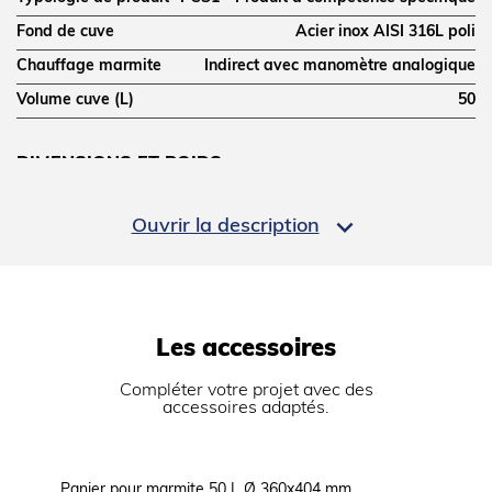
Fond de cuve
Acier inox AISI 316L poli
Chauffage marmite
Indirect avec manomètre analogique
Volume cuve (L)
50
DIMENSIONS ET POIDS
Profondeur (mm)
700

Ouvrir la description
Largeur (mm)
800
Hauteur (mm)
900
Poids net (kg)
105
Les accessoires
Dimensions extérieures (LxPxH) (mm)
800x700x900
Compléter votre projet avec des
accessoires adaptés.
ALIMENTATION
Puissance gaz (kW)
12
Panier pour marmite 50 L Ø 360x404 mm
Grille fi