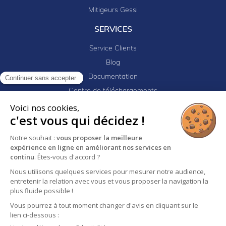
Mitigeurs Gessi
SERVICES
Service Clients
Blog
Documentation
Continuer sans accepter
Centre de téléchargements
Mes projets
Voici nos cookies,
c'est vous qui décidez !
Newsletter
Logiciel EJ32
Notre souhait :
vous proposer la meilleure
expérience en ligne en améliorant nos services en
continu
. Êtes-vous d'accord ?
Mentions légales
Politique de confidentialité
Nous utilisons quelques services pour mesurer notre audience,
entretenir la relation avec vous et vous proposer la navigation la
Conditions générales de vente
plus fluide possible !
Vous pourrez à tout moment changer d'avis en cliquant sur le
lien ci-dessous :