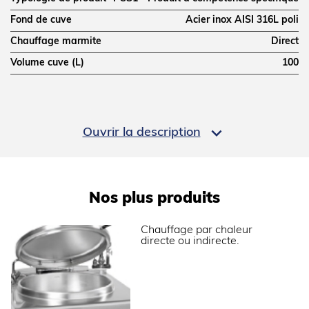
Fond de cuve
Acier inox AISI 316L poli
Chauffage marmite
Direct
Volume cuve (L)
100
DIMENSIONS ET POIDS

Ouvrir la description
Profondeur (mm)
900
Largeur (mm)
800
Hauteur (mm)
900
Nos plus produits
Poids net (kg)
140
Dimensions extérieures (LxPxH) (mm)
800x900x900
Chauffage par chaleur
directe ou indirecte.
ALIMENTATION
Puissance gaz (kW)
21