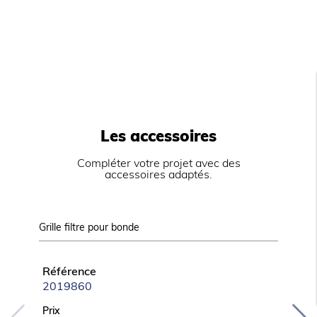
Configurées d’usine pour gaz naturel (injecteurs
butane/propane fournis).
Contrôle de la pression par manomètre
analogique pour les versions PGI910 et PGI915.
Température contrôlée manuellement.
Les accessoires
Compléter votre projet avec des
accessoires adaptés.
Grille filtre pour bonde
Kit de 4
Référence
Référ
2019860
KITT3
Prix
Prix