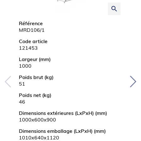
search
Référence
Référ
MRD106/1
MRD1
Code article
Code a
121453
12145
Largeur (mm)
Large
1000
1200
Poids brut (kg)
Poids 
51
60
Poids net (kg)
Poids 
46
54
Dimensions extérieures (LxPxH) (mm)
Dimens
1000x600x900
1200x
Dimensions emballage (LxPxH) (mm)
Dimen
1010x640x1120
1240x