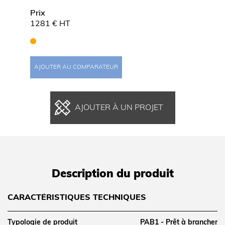
Prix
Prix
1281 € HT
1380 
AJOUTER AU COMPARATEUR
AJOUT
AJOUTER À UN PROJET
Description du produit
CARACTÉRISTIQUES TECHNIQUES
Typologie de produit
PAB1 - Prêt à brancher