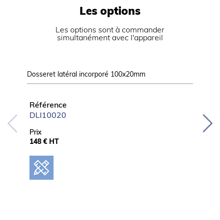
Les options
Les options sont à commander
simultanément avec l'appareil
Dosseret latéral incorporé 100x20mm
Serrure 
Référence
Référ
DLI10020
SERP
Prix
Prix
148 € HT
128 € 