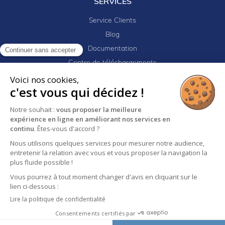
SERVICES
Service Clients
Blog
Documentation
Continuer sans accepter
Centre de téléchargements
Mes projets
Voici nos cookies,
c'est vous qui décidez !
Newsletter
Logiciel EJ32
Notre souhait :
vous proposer la meilleure
expérience en ligne en améliorant nos services en
continu
. Êtes-vous d'accord ?
Nous utilisons quelques services pour mesurer notre audience,
Mentions légales
Politique de confidentialité
entretenir la relation avec vous et vous proposer la navigation la
Conditions générales de vente
plus fluide possible !
Vous pourrez à tout moment changer d'avis en cliquant sur le
lien ci-dessous :
Lire la politique de confidentialité
Consentements certifiés par