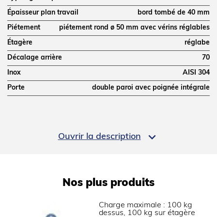
Épaisseur plan travail
bord tombé de 40 mm
Piétement
piétement rond ø 50 mm avec vérins réglables
Étagère
réglabe
Décalage arrière
70
Inox
AISI 304
Porte
double paroi avec poignée intégrale
DIMENSIONS ET POIDS

Ouvrir la description
Profondeur (mm)
600
Hauteur (mm)
900
Épaisseur dessus
12/10
Nos plus produits
Hauteur réglable (mm)
850 à 900mm
Dimensions dosseret (mm)
100x20
Charge maximale : 100 kg
dessus, 100 kg sur étagère