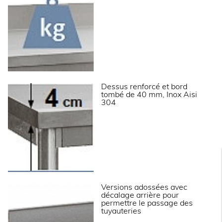
Informations complémentaires
Meuble de rangement avec 2 portes coulissantes.
Dosseret 100x20 mm.
Bord tombé de 40 mm.
Porte double paroi avec poignée intégrale.
Etagère réglable.
Pieds inox réglables.
Dessus renforcé et bord
tombé de 40 mm, Inox Aisi
304
Versions adossées avec
décalage arrière pour
permettre le passage des
tuyauteries