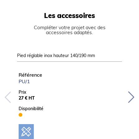
Les accessoires
Compléter votre projet avec des
accessoires adaptés.
Pied réglable inox hauteur 140/190 mm
Kit 4 pi
Référence
Référ
PU/1
KIT4P/
Prix
Prix
27 € HT
89 € H
Disponibilité
Disponib