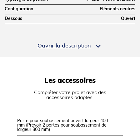
Configuration
Eléments neutres
Dessous
Ouvert
DIMENSIONS ET POIDS

Ouvrir la description
Profondeur (mm)
700
Largeur (mm)
800
Hauteur (mm)
900
Les accessoires
Poids net (kg)
75
Dimensions extérieures (LxPxH) (mm)
800x700x900
Compléter votre projet avec des
accessoires adaptés.
LOGISTIQUE
Porte pour soubassement ouvert largeur 400
Kit de 4
Dimensions emballage (LxPxH) (mm)
845x825x1200
mm (Prévoir 2 portes pour soubassement de
largeur 800 mm)
Poids brut (kg)
75