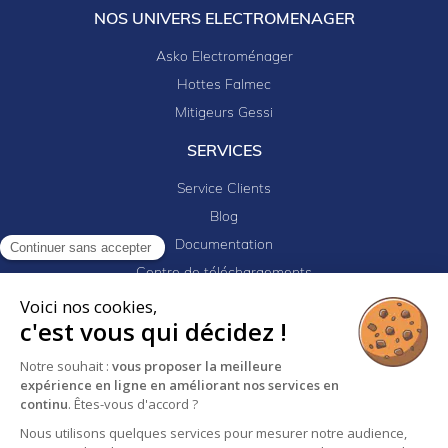
NOS UNIVERS ELECTROMENAGER
Asko Electroménager
Hottes Falmec
Mitigeurs Gessi
SERVICES
Service Clients
Blog
Documentation
Continuer sans accepter
Centre de téléchargements
Mes projets
Voici nos cookies,
c'est vous qui décidez !
Newsletter
Logiciel EJ32
Notre souhait :
vous proposer la meilleure
expérience en ligne en améliorant nos services en
continu
. Êtes-vous d'accord ?
Mentions légales
Politique de confidentialité
Nous utilisons quelques services pour mesurer notre audience,