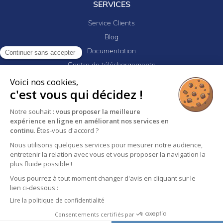
SERVICES
Service Clients
Blog
Documentation
Continuer sans accepter
Centre de téléchargements
Mes projets
Voici nos cookies,
c'est vous qui décidez !
Newsletter
Logiciel EJ32
Notre souhait :
vous proposer la meilleure
expérience en ligne en améliorant nos services en
continu
. Êtes-vous d'accord ?
Mentions légales
Politique de confidentialité
Nous utilisons quelques services pour mesurer notre audience,
entretenir la relation avec vous et vous proposer la navigation la
Conditions générales de vente
plus fluide possible !
Vous pourrez à tout moment changer d'avis en cliquant sur le
lien ci-dessous :
Lire la politique de confidentialité
Consentements certifiés par