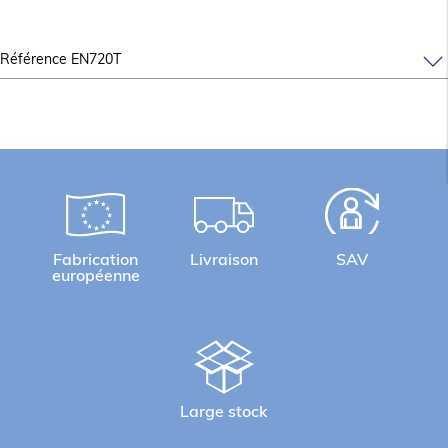
Informations complémentaires
Carrosserie en acier inox.
Référence EN720T
Dessus embouti avec épaisseur 12/10ème.
Pieds relevables pour mise à niveau.
Versions disponibles avec tiroirs : EN72CT
/EN74CT.
Versions BV720G et BV740G : Pieds en acier inox
réglables pour une hauteur de plan de 850 à 900
mm.
Fabrication
Livraison
SAV
européenne
Large stock