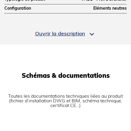
Configuration
Eléments neutres
DIMENSIONS ET POIDS

Ouvrir la description
Profondeur (mm)
700
Largeur (mm)
400
Hauteur (mm)
307
Poids net (kg)
35
Schémas & documentations
Dimensions extérieures (LxPxH) (mm)
400x700x307
LOGISTIQUE
Toutes les documentations techniques liées au produit
(fichier d’installation DWG et BIM, schéma technique,
certificat CE…)
Dimensions emballage (LxPxH) (mm)
450x825x570
Poids brut (kg)
35