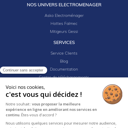
NOS UNIVERS ELECTROMENAGER
Asko Electroménager
Hottes Falmec
Mitigeurs Gessi
SERVICES
Service Clients
Blog
Documentation
Continuer sans accepter
Centre de téléchargements
Mes projets
Voici nos cookies,
c'est vous qui décidez !
Newsletter
Logiciel EJ32
Notre souhait :
vous proposer la meilleure
expérience en ligne en améliorant nos services en
continu
. Êtes-vous d'accord ?
Mentions légales
Politique de confidentialité
Nous utilisons quelques services pour mesurer notre audience,