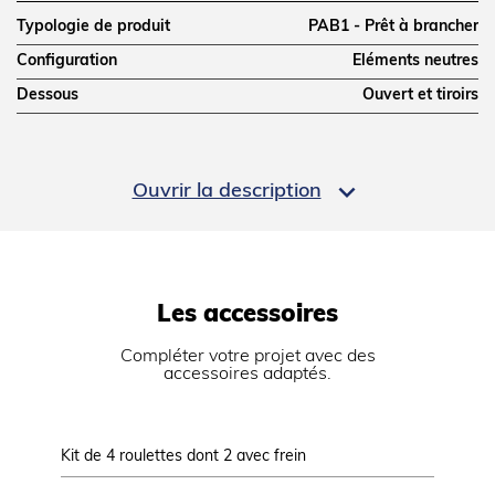
Typologie de produit
PAB1 - Prêt à brancher
Configuration
Eléments neutres
Dessous
Ouvert et tiroirs
DIMENSIONS ET POIDS

Ouvrir la description
Profondeur (mm)
900
Largeur (mm)
400
Hauteur (mm)
900
Les accessoires
Poids net (kg)
70
Dimensions extérieures (LxPxH) (mm)
400x900x900
Compléter votre projet avec des
accessoires adaptés.
LOGISTIQUE
Kit de 4 roulettes dont 2 avec frein
Rampe 
Dimensions emballage (LxPxH) (mm)
430x935x1200