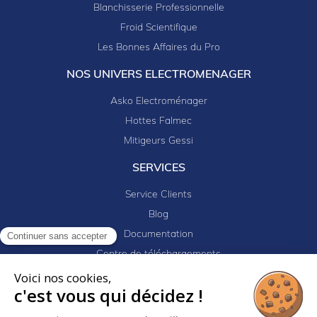
Blanchisserie Professionnelle
Froid Scientifique
Les Bonnes Affaires du Pro
NOS UNIVERS ELECTROMENAGER
Asko Electroménager
Hottes Falmec
Mitigeurs Gessi
SERVICES
Service Clients
Blog
Documentation
Continuer sans accepter
Centre de téléchargements
Mes projets
Voici nos cookies,
c'est vous qui décidez !
Newsletter
Logiciel EJ32