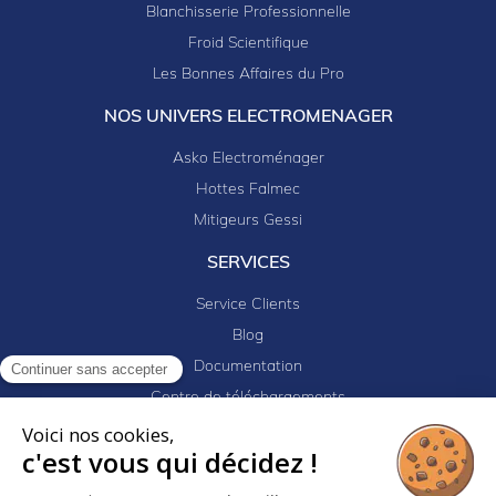
Blanchisserie Professionnelle
Froid Scientifique
Les Bonnes Affaires du Pro
NOS UNIVERS ELECTROMENAGER
Asko Electroménager
Hottes Falmec
Mitigeurs Gessi
SERVICES
Service Clients
Blog
Documentation
Continuer sans accepter
Centre de téléchargements
Mes projets
Voici nos cookies,
c'est vous qui décidez !
Newsletter
Logiciel EJ32