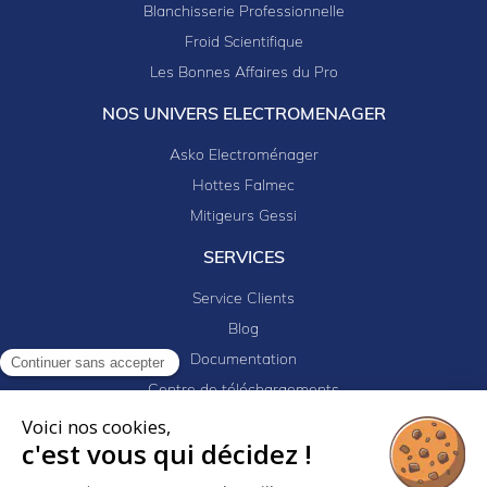
Blanchisserie Professionnelle
Froid Scientifique
Les Bonnes Affaires du Pro
NOS UNIVERS ELECTROMENAGER
Asko Electroménager
Hottes Falmec
Mitigeurs Gessi
SERVICES
Service Clients
Blog
Documentation
Continuer sans accepter
Centre de téléchargements
Mes projets
Voici nos cookies,
c'est vous qui décidez !
Newsletter
Logiciel EJ32