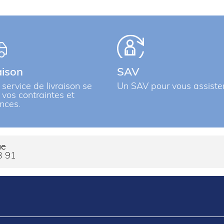
aison
SAV
 service de livraison se
Un SAV pour vous assiste
à vos contraintes et
nces.
ue
3 91