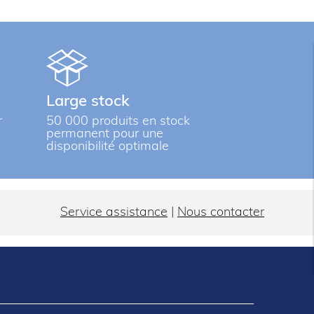
Large stock
r
50 000 produits en stock
permanent pour une
disponibilité optimale
Service assistance
|
Nous contacter