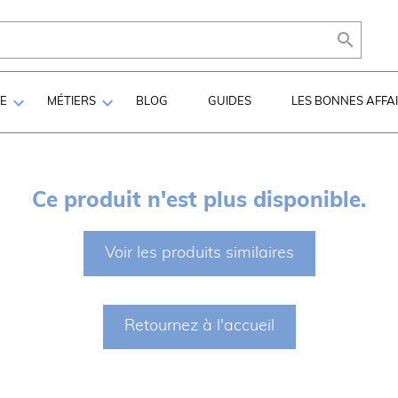



LE
MÉTIERS
BLOG
GUIDES
LES BONNES AFFA
Ce produit n'est plus disponible.
Voir les produits similaires
Retournez à l'accueil