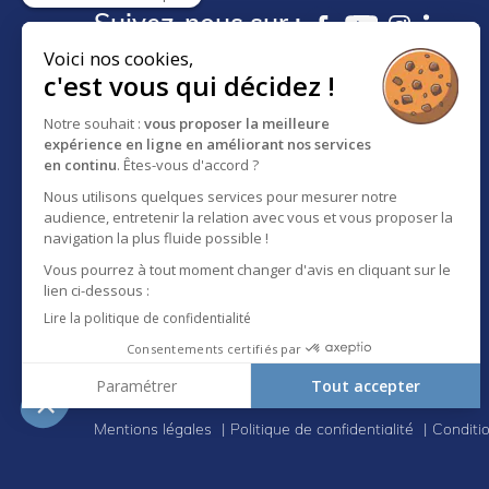
Suivez-nous sur :
Voici nos cookies,
c'est vous qui décidez !
18 RUE DES FRÈRES EBERTS
BP 30083 - F-67024
Notre souhait :
vous proposer la meilleure
expérience en ligne en améliorant nos services
STRASBOURG CEDEX 1
en continu
. Êtes-vous d'accord ?
SERVICE CLIENT :
Nous utilisons quelques services pour mesurer notre
03 88 65 73 81
audience, entretenir la relation avec vous et vous proposer la
A propos d'Eberhardt
navigation la plus fluide possible !
Vous pourrez à tout moment changer d'avis en cliquant sur le
lien ci-dessous :
Lire la politique de confidentialité
Consentements certifiés par
Paramétrer
Tout accepter
Axeptio consent
Plateforme de Gestion du Consentement : Personnali
Mentions légales
Politique de confidentialité
Conditi
Notre plateforme vous permet d'adapter et de gérer vo