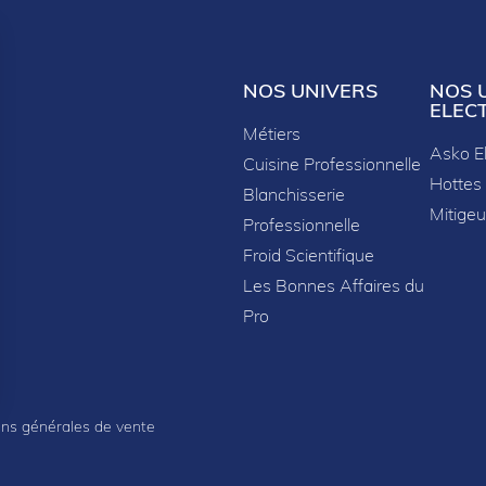
NOS UNIVERS
NOS 
ELEC
Métiers
Asko E
Cuisine Professionnelle
Hottes
Blanchisserie
Mitigeu
Professionnelle
Froid Scientifique
Les Bonnes Affaires du
Pro
sez vos Options
ons générales de vente
s paramètres de confidentialité, en garantissant la con