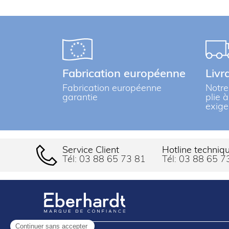
Fabrication européenne
Livr
Fabrication européenne
Notre
garantie
plie 
exige
Service Client
Hotline techniq
Tél:
03 88 65 73 81
Tél:
03 88 65 7
Continuer sans accepter