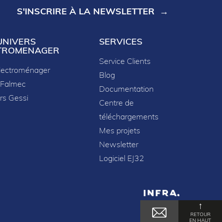
S'INSCRIRE À LA NEWSLETTER
UNIVERS
SERVICES
TROMENAGER
Service Clients
lectroménager
Blog
 Falmec
Documentation
rs Gessi
Centre de
téléchargements
Mes projets
Newsletter
Logiciel EJ32
↑
formité avec les réglementations. Personnalisez vos préf
RETOUR
EN HAUT