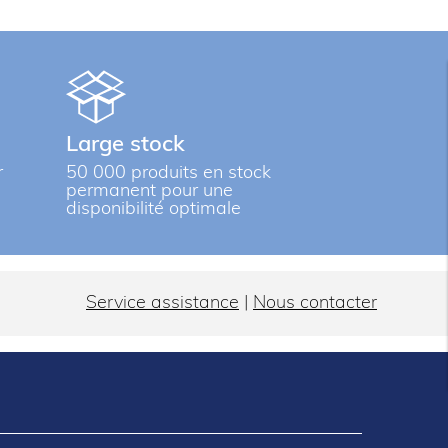
Large stock
r
50 000 produits en stock
permanent pour une
disponibilité optimale
Service assistance
|
Nous contacter