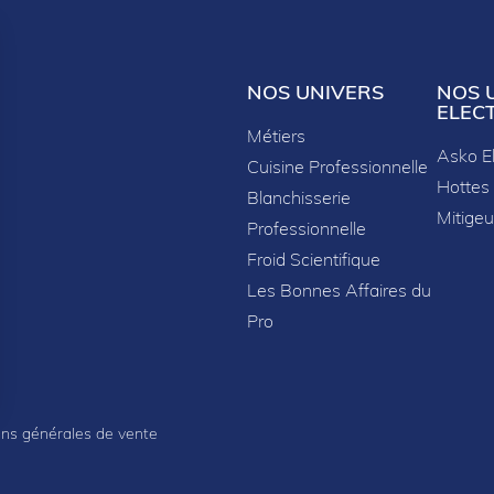
NOS UNIVERS
NOS 
ELEC
Métiers
Asko E
Cuisine Professionnelle
Hottes
Blanchisserie
Mitigeu
Professionnelle
Froid Scientifique
Les Bonnes Affaires du
Pro
sez vos Options
ons générales de vente
s paramètres de confidentialité, en garantissant la con