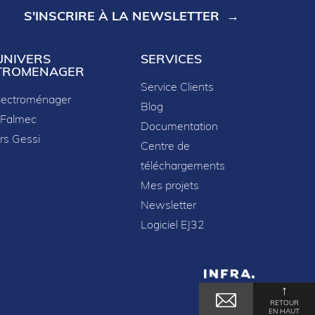
S'INSCRIRE À LA NEWSLETTER
UNIVERS
SERVICES
TROMENAGER
Service Clients
lectroménager
Blog
 Falmec
Documentation
rs Gessi
Centre de
téléchargements
Mes projets
Newsletter
Logiciel EJ32
↑
formité avec les réglementations. Personnalisez vos préf
RETOUR
EN HAUT