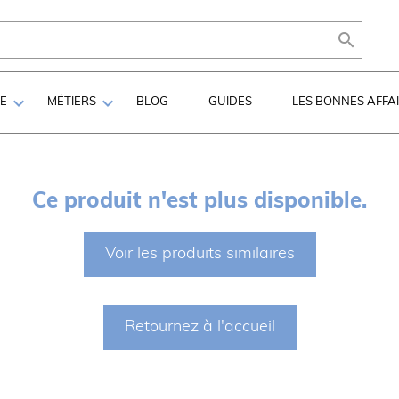



LE
MÉTIERS
BLOG
GUIDES
LES BONNES AFFA
Ce produit n'est plus disponible.
Voir les produits similaires
Retournez à l'accueil