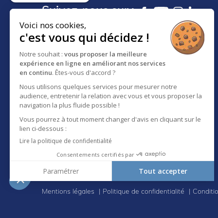
Suivez-nous sur :
Voici nos cookies,
c'est vous qui décidez !
18 RUE DES FRÈRES EBERTS
Notre souhait :
vous proposer la meilleure
BP 30083 - F-67024
expérience en ligne en améliorant nos services
STRASBOURG CEDEX 1
en continu
. Êtes-vous d'accord ?
SERVICE CLIENT :
Nous utilisons quelques services pour mesurer notre
03 88 65 73 81
audience, entretenir la relation avec vous et vous proposer la
A propos d'Eberhardt
navigation la plus fluide possible !
Vous pourrez à tout moment changer d'avis en cliquant sur le
lien ci-dessous :
Lire la politique de confidentialité
Consentements certifiés par
Paramétrer
Tout accepter
Axeptio consent
Plateforme de Gestion du Consentement : Personnali
Mentions légales
Politique de confidentialité
Conditi
Notre plateforme vous permet d'adapter et de gérer vo