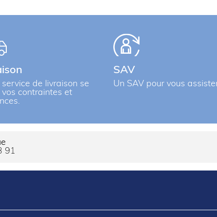
aison
SAV
 service de livraison se
Un SAV pour vous assiste
à vos contraintes et
nces.
ue
3 91