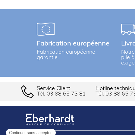
Fabrication européenne
Livr
Fabrication européenne
Notre
garantie
plie 
exige
Service Client
Hotline techniq
Tél:
03 88 65 73 81
Tél:
03 88 65 7
Continuer sans accepter